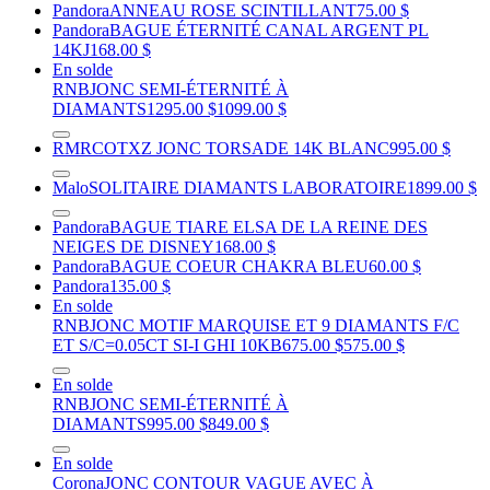
Pandora
ANNEAU ROSE SCINTILLANT
75.00 $
Pandora
BAGUE ÉTERNITÉ CANAL ARGENT PL
14KJ
168.00 $
En solde
RNB
JONC SEMI-ÉTERNITÉ À
DIAMANTS
1295.00 $
1099.00 $
RMR
COTXZ JONC TORSADE 14K BLANC
995.00 $
Malo
SOLITAIRE DIAMANTS LABORATOIRE
1899.00 $
Pandora
BAGUE TIARE ELSA DE LA REINE DES
NEIGES DE DISNEY
168.00 $
Pandora
BAGUE COEUR CHAKRA BLEU
60.00 $
Pandora
135.00 $
En solde
RNB
JONC MOTIF MARQUISE ET 9 DIAMANTS F/C
ET S/C=0.05CT SI-I GHI 10KB
675.00 $
575.00 $
En solde
RNB
JONC SEMI-ÉTERNITÉ À
DIAMANTS
995.00 $
849.00 $
En solde
Corona
JONC CONTOUR VAGUE AVEC À