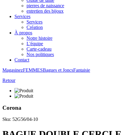
Guide de taille
pierres de naissance
entretien des bijoux
Services
Services
Création
À propos
Notre histoire
L'équipe
Carte-cadeau
Nos politiques
Contact
Magasinez
FEMMES
Bagues et Joncs
Fantaisie
Retour
Corona
Sku: 52G56/04-10
BAGUE DOUBLE CERCLE