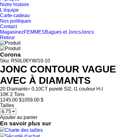
Notre histoire
L'équipe
Carte-cadeau
Nos politiques
Contact
Magasinez
FEMMES
Bagues et Joncs
Joncs
Retour
Corona
Sku: R50L06YW/10-10
JONC CONTOUR VAGUE
AVEC À DIAMANTS
20 Diamants= 0.10CT pureté SI2, I1 couleur H-I
10K 2 Tons
1245.00 $
1059.00 $
Tailles
Ajouter au panier
En savoir plus sur
Charte des tailles
Sécurité d'achat