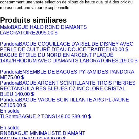
constamment une vaste sélection de bijoux de haute qualité à des prix qui
représentent une valeur exceptionnelle.
Produits similiares
Malo
BAGUE HALO ROND DIAMANTS
LABORATOIRE
2095.00 $
Pandora
BAGUE COQUILLAGE D'ARIEL DE DISNEY AVEC
PERLE DE CULTURE D'EAU DOUCE TRAITÉE
140.00 $
BAGUE ÉTOILE DU NORD EN ARGENT PLAQUÉ
14KJ/RHODIUM AVEC DIAMANTS LABORATOIRES
119.00 $
Pandora
ENSEMBLE DE BAGUES PYRAMIDES PANDORA
ME
75.00 $
Pandora
BAGUE ARGENT SCINTILLANTE TROIS PIERRES
RECTANGULAIRES BLEUES CZ INCOLORE CRISTAL
BLEU
140.00 $
Pandora
BAGUE VAGUE SCINTILLANTE ARG PL JAUNE
CZ
105.00 $
En solde
Ti Sento
BAGUE 2 TONS
149.00 $
89.40 $
En solde
RNB
BAGUE MINIMALISTE DIAMANT
BAGUETTE
449.00 $
399.00 $