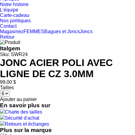
Notre histoire
L'équipe
Carte-cadeau
Nos politiques
Contact
Magasinez
FEMMES
Bagues et Joncs
Joncs
Retour
Italgem
Sku: SWR24
JONC ACIER POLI AVEC
LIGNE DE CZ 3.0MM
99.00 $
Tailles
Ajouter au panier
En savoir plus sur
Charte des tailles
Sécurité d'achat
Retours et échanges
Plus sur la marque