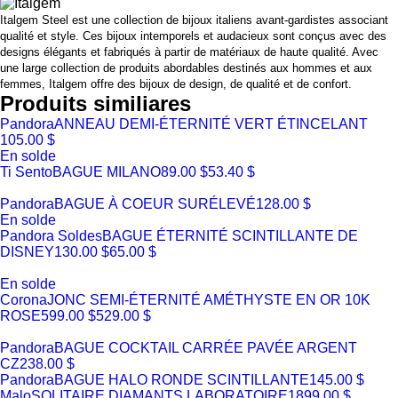
Italgem Steel est une collection de bijoux italiens avant-gardistes associant
qualité et style. Ces bijoux intemporels et audacieux sont conçus avec des
designs élégants et fabriqués à partir de matériaux de haute qualité. Avec
une large collection de produits abordables destinés aux hommes et aux
femmes, Italgem offre des bijoux de design, de qualité et de confort.
Produits similiares
Pandora
ANNEAU DEMI-ÉTERNITÉ VERT ÉTINCELANT
105.00 $
En solde
Ti Sento
BAGUE MILANO
89.00 $
53.40 $
Pandora
BAGUE À COEUR SURÉLEVÉ
128.00 $
En solde
Pandora Soldes
BAGUE ÉTERNITÉ SCINTILLANTE DE
DISNEY
130.00 $
65.00 $
En solde
Corona
JONC SEMI-ÉTERNITÉ AMÉTHYSTE EN OR 10K
ROSE
599.00 $
529.00 $
Pandora
BAGUE COCKTAIL CARRÉE PAVÉE ARGENT
CZ
238.00 $
Pandora
BAGUE HALO RONDE SCINTILLANTE
145.00 $
Malo
SOLITAIRE DIAMANTS LABORATOIRE
1899.00 $