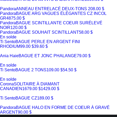
Pandora
ANNEAU ENTRELACÉ DEUX-TONS
208.00 $
Pandora
BAGUE ARG VAGUES ÉLÉGANTES CZ INCOL
GR48
75.00 $
Pandora
BAGUE SCINTILLANTE COEUR SURÉLEVÉ
NOIR
120.00 $
Pandora
BAGUE SOUHAIT SCINTILLANT
58.00 $
En solde
Ti Sento
BAGUE PERLE EN ARGENT FINI
RHODIUM
99.00 $
39.60 $
Ania Haie
BAGUE ET JONC PHALANGE
79.00 $
En solde
Ti Sento
BAGUE 2 TONS
109.00 $
54.50 $
En solde
Corona
SOLITAIRE À DIAMANT
CANADIEN
1679.00 $
1429.00 $
Ti Sento
BAGUE CZ
189.00 $
Pandora
BAGUE HALO EN FORME DE COEUR À GRAVÉ
ARGENT
90.00 $