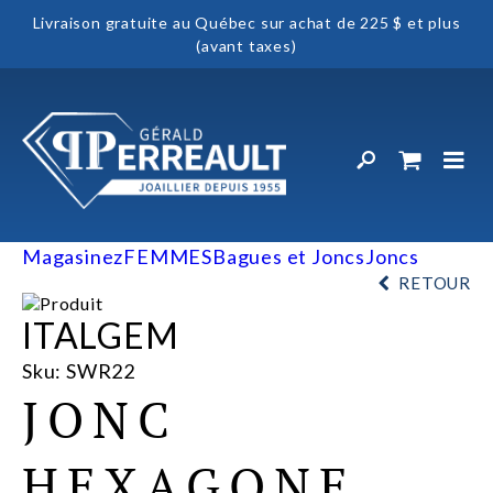
Livraison gratuite au Québec sur achat de 225 $ et plus
(avant taxes)
Magasinez
FEMMES
Bagues et Joncs
Joncs
RETOUR
ITALGEM
Sku: SWR22
JONC
HEXAGONE