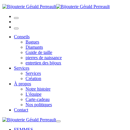
Conseils
Bagues
Diamants
Guide de taille
pierres de naissance
entretien des bijoux
Services
Services
Création
À propos
Notre histoire
L'équipe
Carte-cadeau
Nos politiques
Contact
FEMMES