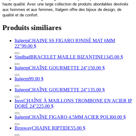
haute qualité. Avec une large collection de produits abordables destinés
aux hommes et aux femmes, Italgem offre des bijoux de design, de
qualité et de confort.
Produits similiares
Italgem
CHAINE SS FIGARO IONISÉ MAT 6MM
22"
99.00 $
Sindbad
BRACELET MAILLE BIZANTINE
1345.00 $
Italgem
CHAÎNE GOURMETTE 24"
150.00 $
Italgem
99.00 $
Italgem
CHAÎNE GOURMETTE 24"
135.00 $
Inox
CHAÎNE À MAILLONS TROMBONE EN ACIER IP
DORÉ 24"
225.00 $
Italgem
CHAÎNE FIGARO 4.5MM ACIER POLI
60.00 $
Brosway
CHAINE RIPTIDE
55.00 $