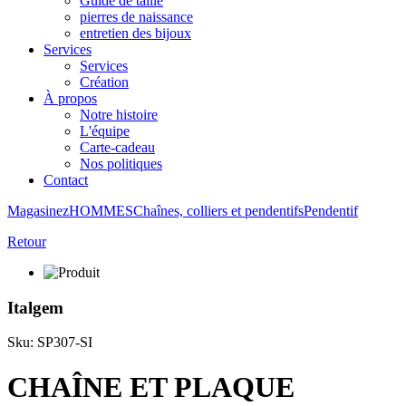
Guide de taille
pierres de naissance
entretien des bijoux
Services
Services
Création
À propos
Notre histoire
L'équipe
Carte-cadeau
Nos politiques
Contact
Magasinez
HOMMES
Chaînes, colliers et pendentifs
Pendentif
Retour
Italgem
Sku: SP307-SI
CHAÎNE ET PLAQUE