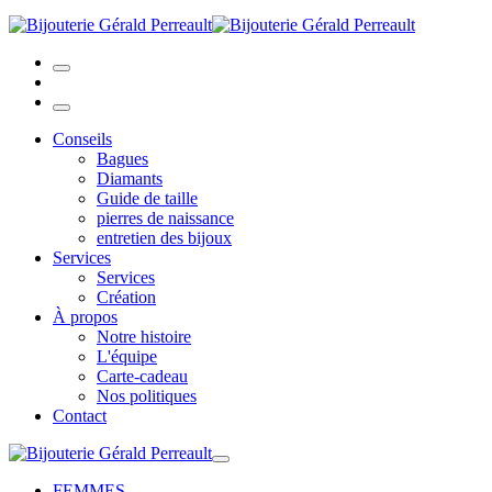
Conseils
Bagues
Diamants
Guide de taille
pierres de naissance
entretien des bijoux
Services
Services
Création
À propos
Notre histoire
L'équipe
Carte-cadeau
Nos politiques
Contact
FEMMES