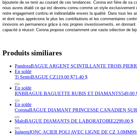
bijouterie de se tenir au courant de ces tendances. Corona est fière de sa 
nous avons établi ce qui est devenu connu comme un style exclusivement can
notre engagement continu et inébranlable envers la qualité. Dans tous les asp
et dont nous apprécions le plus les contributions et les commentaires contin
innovons en permanence grâce à nos propres investissements, en donnant à n
capacité à réussir. Corona propose constamment une vaste sélection de bijou
Produits similiares
Pandora
BAGUE ARGENT SCINTILLANTE TROIS PIER
En solde
Ti Sento
BAGUE CZ
119.00 $
71.40 $
En solde
RNB
BAGUE BAGUETTE RUBIS ET DIAMANTS
549.00 
En solde
Corona
BAGUE DIAMANT PRINCESSE CANADIEN SU
Malo
BAGUE DIAMANTS DE LABORATOIRE
2299.00 $
Italgem
JONC ACIER POLI AVEC LIGNE DE CZ 3.0MM
99