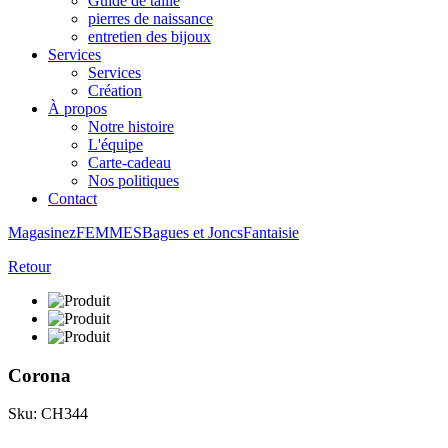
Guide de taille
pierres de naissance
entretien des bijoux
Services
Services
Création
À propos
Notre histoire
L'équipe
Carte-cadeau
Nos politiques
Contact
Magasinez
FEMMES
Bagues et Joncs
Fantaisie
Retour
Corona
Sku: CH344