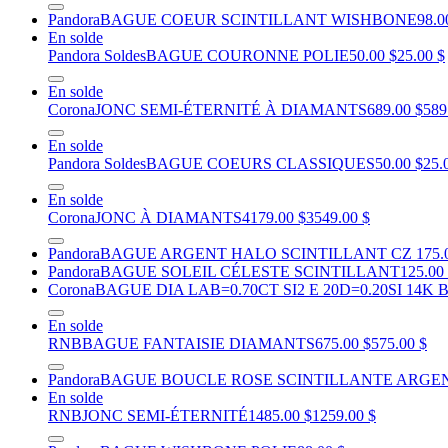
Pandora
BAGUE COEUR SCINTILLANT WISHBONE
98.0
En solde
Pandora Soldes
BAGUE COURONNE POLIE
50.00 $
25.00 $
En solde
Corona
JONC SEMI-ÉTERNITÉ À DIAMANTS
689.00 $
589
En solde
Pandora Soldes
BAGUE COEURS CLASSIQUES
50.00 $
25.
En solde
Corona
JONC À DIAMANTS
4179.00 $
3549.00 $
Pandora
BAGUE ARGENT HALO SCINTILLANT CZ
175.
Pandora
BAGUE SOLEIL CÉLESTE SCINTILLANT
125.00
Corona
BAGUE DIA LAB=0.70CT SI2 E 20D=0.20SI 14K
En solde
RNB
BAGUE FANTAISIE DIAMANTS
675.00 $
575.00 $
Pandora
BAGUE BOUCLE ROSE SCINTILLANTE ARGE
En solde
RNB
JONC SEMI-ÉTERNITÉ
1485.00 $
1259.00 $