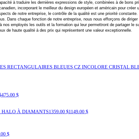
capacité à traduire les dernières expressions de style, combinées à de bons 
adien, incorporant le meilleur du design européen et américain pour créer un
ects de notre entreprise, le contrôle de la qualité est une priorité constante. 
us. Dans chaque fonction de notre entreprise, nous nous efforçons de diriger e
os employés les outils et la formation qui leur permettront de partager le s
x de haute qualité à des prix qui représentent une valeur exceptionnelle.
RES RECTANGULAIRES BLEUES CZ INCOLORE CRISTAL B
$
475.00 $
R HALO À DIAMANTS
1359.00 $
1149.00 $
.00 $