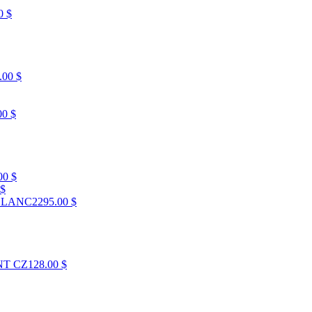
0 $
.00 $
00 $
00 $
 $
 BLANC
2295.00 $
NT CZ
128.00 $