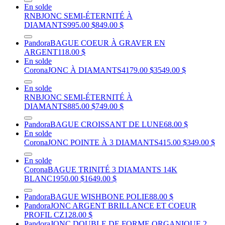
En solde
RNB
JONC SEMI-ÉTERNITÉ À
DIAMANTS
995.00 $
849.00 $
Pandora
BAGUE COEUR À GRAVER EN
ARGENT
118.00 $
En solde
Corona
JONC À DIAMANTS
4179.00 $
3549.00 $
En solde
RNB
JONC SEMI-ÉTERNITÉ À
DIAMANTS
885.00 $
749.00 $
Pandora
BAGUE CROISSANT DE LUNE
68.00 $
En solde
Corona
JONC POINTE À 3 DIAMANTS
415.00 $
349.00 $
En solde
Corona
BAGUE TRINITÉ 3 DIAMANTS 14K
BLANC
1950.00 $
1649.00 $
Pandora
BAGUE WISHBONE POLIE
88.00 $
Pandora
JONC ARGENT BRILLANCE ET COEUR
PROFIL CZ
128.00 $
Pandora
JONC DOUBLE DE FORME ORGANIQUE 2