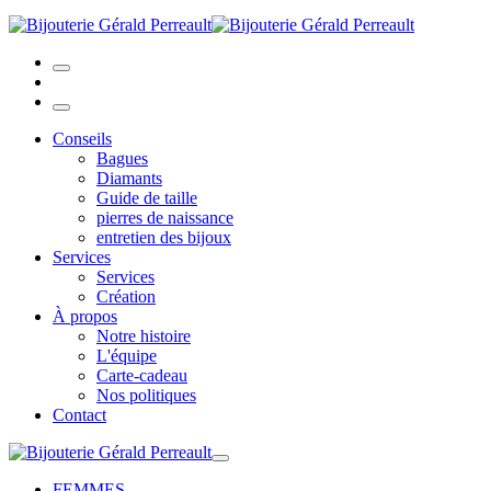
Conseils
Bagues
Diamants
Guide de taille
pierres de naissance
entretien des bijoux
Services
Services
Création
À propos
Notre histoire
L'équipe
Carte-cadeau
Nos politiques
Contact
FEMMES