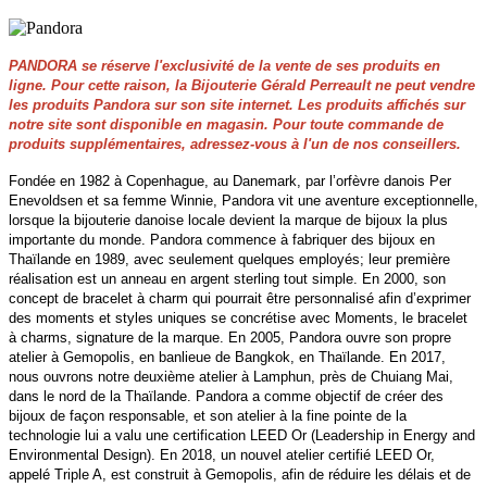
PANDORA se réserve l'exclusivité de la vente de ses produits en
ligne. Pour cette raison, la Bijouterie Gérald Perreault ne peut vendre
les produits Pandora sur son site internet. Les produits affichés sur
notre site sont disponible en magasin. Pour toute commande de
produits supplémentaires, adressez-vous à l'un de nos conseillers.
Fondée en 1982 à Copenhague, au Danemark, par l’orfèvre danois Per
Enevoldsen et sa femme Winnie, Pandora vit une aventure exceptionnelle,
lorsque la bijouterie danoise locale devient la marque de bijoux la plus
importante du monde. Pandora commence à fabriquer des bijoux en
Thaïlande en 1989, avec seulement quelques employés; leur première
réalisation est un anneau en argent sterling tout simple. En 2000, son
concept de bracelet à charm qui pourrait être personnalisé afin d’exprimer
des moments et styles uniques se concrétise avec Moments, le bracelet
à charms, signature de la marque. En 2005, Pandora ouvre son propre
atelier à Gemopolis, en banlieue de Bangkok, en Thaïlande. En 2017,
nous ouvrons notre deuxième atelier à Lamphun, près de Chuiang Mai,
dans le nord de la Thaïlande. Pandora a comme objectif de créer des
bijoux de façon responsable, et son atelier à la fine pointe de la
technologie lui a valu une certification LEED Or (Leadership in Energy and
Environmental Design). En 2018, un nouvel atelier certifié LEED Or,
appelé Triple A, est construit à Gemopolis, afin de réduire les délais et de