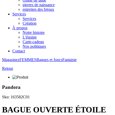
Guide de taille
pierres de naissance
entretien des bijoux
Services
Services
Création
À propos
Notre histoire
L'équipe
Carte-cadeau
Nos politiques
Contact
Magasinez
FEMMES
Bagues et Joncs
Fantaisie
Retour
Pandora
Sku: 163582C01
BAGUE OUVERTE ÉTOILE