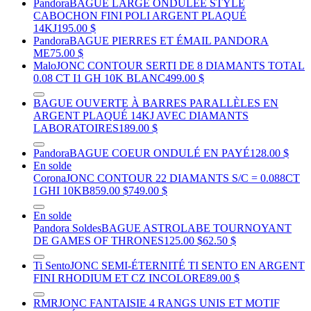
Pandora
BAGUE LARGE ONDULÉE STYLE
CABOCHON FINI POLI ARGENT PLAQUÉ
14KJ
195.00 $
Pandora
BAGUE PIERRES ET ÉMAIL PANDORA
ME
75.00 $
Malo
JONC CONTOUR SERTI DE 8 DIAMANTS TOTAL
0.08 CT I1 GH 10K BLANC
499.00 $
BAGUE OUVERTE À BARRES PARALLÈLES EN
ARGENT PLAQUÉ 14KJ AVEC DIAMANTS
LABORATOIRES
189.00 $
Pandora
BAGUE COEUR ONDULÉ EN PAYÉ
128.00 $
En solde
Corona
JONC CONTOUR 22 DIAMANTS S/C = 0.088CT
I GHI 10KB
859.00 $
749.00 $
En solde
Pandora Soldes
BAGUE ASTROLABE TOURNOYANT
DE GAMES OF THRONES
125.00 $
62.50 $
Ti Sento
JONC SEMI-ÉTERNITÉ TI SENTO EN ARGENT
FINI RHODIUM ET CZ INCOLORE
89.00 $
RMR
JONC FANTAISIE 4 RANGS UNIS ET MOTIF