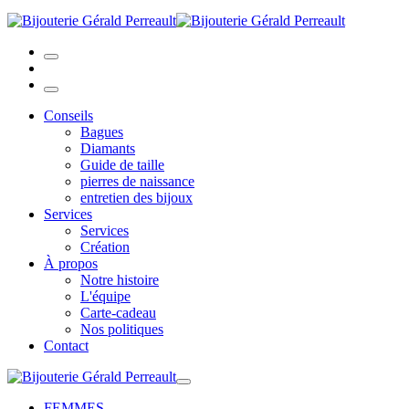
Conseils
Bagues
Diamants
Guide de taille
pierres de naissance
entretien des bijoux
Services
Services
Création
À propos
Notre histoire
L'équipe
Carte-cadeau
Nos politiques
Contact
FEMMES