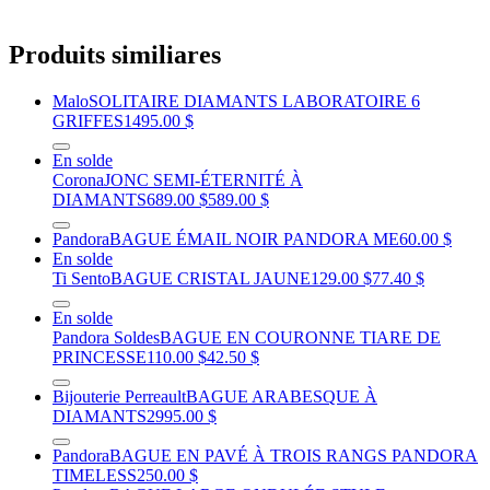
Produits similiares
Malo
SOLITAIRE DIAMANTS LABORATOIRE 6
GRIFFES
1495.00 $
En solde
Corona
JONC SEMI-ÉTERNITÉ À
DIAMANTS
689.00 $
589.00 $
Pandora
BAGUE ÉMAIL NOIR PANDORA ME
60.00 $
En solde
Ti Sento
BAGUE CRISTAL JAUNE
129.00 $
77.40 $
En solde
Pandora Soldes
BAGUE EN COURONNE TIARE DE
PRINCESSE
110.00 $
42.50 $
Bijouterie Perreault
BAGUE ARABESQUE À
DIAMANTS
2995.00 $
Pandora
BAGUE EN PAVÉ À TROIS RANGS PANDORA
TIMELESS
250.00 $