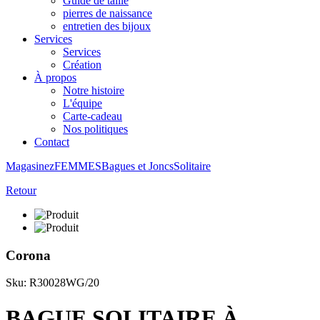
Guide de taille
pierres de naissance
entretien des bijoux
Services
Services
Création
À propos
Notre histoire
L'équipe
Carte-cadeau
Nos politiques
Contact
Magasinez
FEMMES
Bagues et Joncs
Solitaire
Retour
Corona
Sku: R30028WG/20
BAGUE SOLITAIRE À