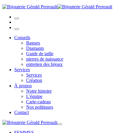
Conseils
Bagues
Diamants
Guide de taille
pierres de naissance
entretien des bijoux
Services
Services
Création
À propos
Notre histoire
L'équipe
Carte-cadeau
Nos politiques
Contact
FEMMES