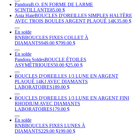
Pandora
B.O. EN FORME DE LARME
SCINTILLANTE
85.00 $
Ania Haie
BOUCLES D'OREILLES SIMPLES HALTÈRE
AVEC TROIS BOULES ARGENT PLAQUÉ 14K
35.00 $
En solde
RNB
BOUCLES FIXES COLLET À
DIAMANTS
949.00 $
799.00 $
En solde
Pandora Soldes
BOUCLE ÉTOILES
ASYMÉTRIQUES
50.00 $
25.00 $
BOUCLES D'OREILLES 1/3 LUNE EN ARGENT
PLAQUÉ 14KJ AVEC DIAMANTS
LABORATOIRES
189.00 $
BOUCLES D'OREILLES 1/3 LUNE EN ARGENT FINI
RHODIUM AVEC DIAMANTS
LABORATOIRES
179.00 $
En solde
RNB
BOUCLES FIXES LUNES À
DIAMANTS
229.00 $
199.00 $