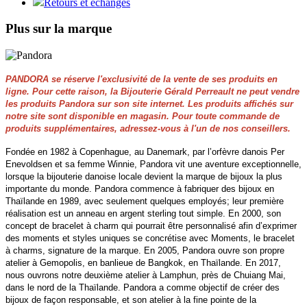
Retours et échanges
Plus sur la marque
PANDORA se réserve l'exclusivité de la vente de ses produits en
ligne. Pour cette raison, la Bijouterie Gérald Perreault ne peut vendre
les produits Pandora sur son site internet. Les produits affichés sur
notre site sont disponible en magasin. Pour toute commande de
produits supplémentaires, adressez-vous à l'un de nos conseillers.
Fondée en 1982 à Copenhague, au Danemark, par l’orfèvre danois Per
Enevoldsen et sa femme Winnie, Pandora vit une aventure exceptionnelle,
lorsque la bijouterie danoise locale devient la marque de bijoux la plus
importante du monde. Pandora commence à fabriquer des bijoux en
Thaïlande en 1989, avec seulement quelques employés; leur première
réalisation est un anneau en argent sterling tout simple. En 2000, son
concept de bracelet à charm qui pourrait être personnalisé afin d’exprimer
des moments et styles uniques se concrétise avec Moments, le bracelet
à charms, signature de la marque. En 2005, Pandora ouvre son propre
atelier à Gemopolis, en banlieue de Bangkok, en Thaïlande. En 2017,
nous ouvrons notre deuxième atelier à Lamphun, près de Chuiang Mai,
dans le nord de la Thaïlande. Pandora a comme objectif de créer des
bijoux de façon responsable, et son atelier à la fine pointe de la