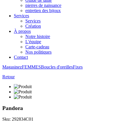
Guide de taille
pierres de naissance
entretien des bijoux
Services
Services
Création
À propos
Notre histoire
L'équipe
Carte-cadeau
Nos politiques
Contact
Magasinez
FEMMES
Boucles d'oreilles
Fixes
Retour
Pandora
Sku: 292834C01