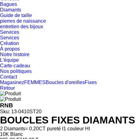
Bagues
Diamants
Guide de taille
pierres de naissance
entretien des bijoux
Services
Services
Création
À propos
Notre histoire
L'équipe
Carte-cadeau
Nos politiques
Contact
Magasinez
FEMMES
Boucles d'oreilles
Fixes
Retour
RNB
Sku: 13-0410ST20
BOUCLES FIXES DIAMANTS
2 Diamants= 0.20CT pureté I1 couleur HI
10K Blanc