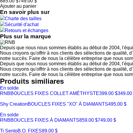
885.00 $
749.00 $
Ajouter au panier
En savoir plus sur
Charte des tailles
Sécurité d'achat
Retours et échanges
Plus sur la marque
Depuis que nous nous sommes établis au début de 2004, l'équi
Nous croyons qu'offrir à nos clients des sélections de qualité,
notre succès. Faire de nous la célèbre entreprise que nous so
Depuis que nous nous sommes établis au début de 2004, l'équi
Nous croyons qu'offrir à nos clients des sélections de qualité,
notre succès. Faire de nous la célèbre entreprise que nous so
Produits similiares
En solde
RNB
BOUCLES FIXES COLLET AMÉTHYSTE
399.00 $
349.00
Shy Creation
BOUCLES FIXES "XO" À DIAMANTS
495.00 $
En solde
RNB
BOUCLES FIXES À DIAMANTS
859.00 $
749.00 $
Ti Sento
B.O. FIXES
89.00 $