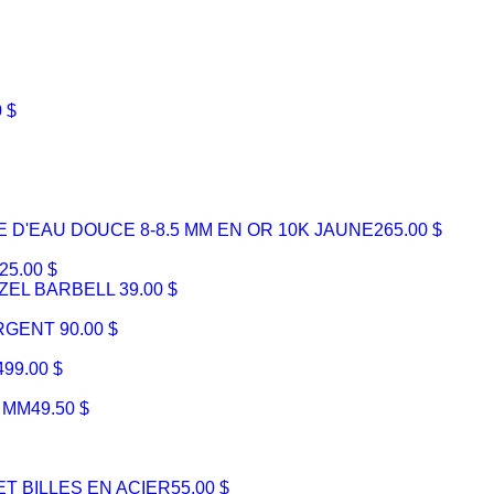
 $
D'EAU DOUCE 8-8.5 MM EN OR 10K JAUNE
265.00 $
25.00 $
EZEL BARBELL
39.00 $
ARGENT
90.00 $
499.00 $
 MM
49.50 $
T BILLES EN ACIER
55.00 $