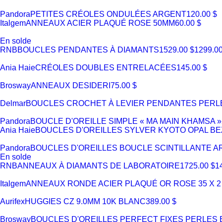
Pandora
PETITES CRÉOLES ONDULÉES ARGENT
120.00 $
Italgem
ANNEAUX ACIER PLAQUÉ ROSE 50MM
60.00 $
En solde
RNB
BOUCLES PENDANTES À DIAMANTS
1529.00 $
1299.00
Ania Haie
CRÉOLES DOUBLES ENTRELACÉES
145.00 $
Brosway
ANNEAUX DESIDERI
75.00 $
Delmar
BOUCLES CROCHET À LEVIER PENDANTES PERLE 
Pandora
BOUCLE D'OREILLE SIMPLE « MA MAIN KHAMSA »
Ania Haie
BOUCLES D'OREILLES SYLVER KYOTO OPAL B
Pandora
BOUCLES D'OREILLES BOUCLE SCINTILLANTE 
En solde
RNB
ANNEAUX À DIAMANTS DE LABORATOIRE
1725.00 $
1
Italgem
ANNEAUX RONDE ACIER PLAQUÉ OR ROSE 35 X 2
Aurifex
HUGGIES CZ 9.0MM 10K BLANC
389.00 $
Brosway
BOUCLES D'OREILLES PERFECT FIXES PERLES E