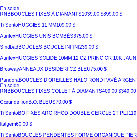
En solde
RNB
BOUCLES FIXES À DIAMANTS
1039.00 $
899.00 $
Ti Sento
HUGGIES 11 MM
109.00 $
Aurifex
HUGGIES UNIS BOMBÉS
375.00 $
Sindbad
BOUCLES BOUCLE INFINI
239.00 $
Aurifex
HUGGIES SOLIDE 10MM 12 CZ PRINC OR 10K JAUN
Brosway
ANNEAUX DESIDERI CZ BLEU
75.00 $
Pandora
BOUCLES D'OREILLES HALO ROND PAVÉ ARGENT
En solde
RNB
BOUCLES FIXES COLLET À DIAMANTS
409.00 $
349.00
Cœur de lion
B.O. BLEUS
70.00 $
Ti Sento
BO FIXES ARG RHOD DOUBLE CERCLE 2T PLJ
119
Italgem
60.00 $
Ti Sento
BOUCLES PENDENTES FORME ORGANIQUE PIER