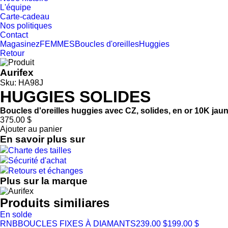
L'équipe
Carte-cadeau
Nos politiques
Contact
Magasinez
FEMMES
Boucles d'oreilles
Huggies
Retour
Aurifex
Sku: HA98J
HUGGIES SOLIDES
Boucles d'oreilles huggies avec CZ, solides, en or 10K jau
375.00 $
Ajouter au panier
En savoir plus sur
Charte des tailles
Sécurité d'achat
Retours et échanges
Plus sur la marque
Produits similiares
En solde
RNB
BOUCLES FIXES À DIAMANTS
239.00 $
199.00 $