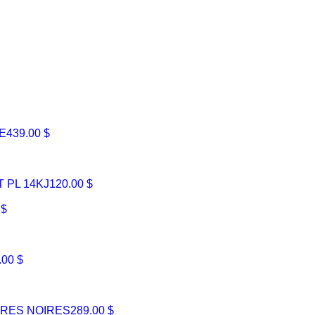
E
439.00 $
 PL 14KJ
120.00 $
 $
.00 $
RES NOIRES
289.00 $