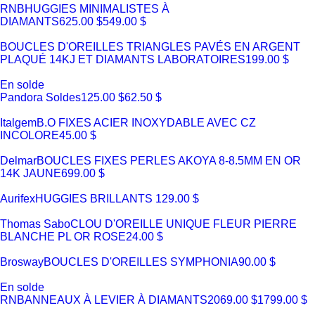
RNB
HUGGIES MINIMALISTES À
DIAMANTS
625.00 $
549.00 $
BOUCLES D'OREILLES TRIANGLES PAVÉS EN ARGENT
PLAQUÉ 14KJ ET DIAMANTS LABORATOIRES
199.00 $
En solde
Pandora Soldes
125.00 $
62.50 $
Italgem
B.O FIXES ACIER INOXYDABLE AVEC CZ
INCOLORE
45.00 $
Delmar
BOUCLES FIXES PERLES AKOYA 8-8.5MM EN OR
14K JAUNE
699.00 $
Aurifex
HUGGIES BRILLANTS
129.00 $
Thomas Sabo
CLOU D'OREILLE UNIQUE FLEUR PIERRE
BLANCHE PL OR ROSE
24.00 $
Brosway
BOUCLES D'OREILLES SYMPHONIA
90.00 $
En solde
RNB
ANNEAUX À LEVIER À DIAMANTS
2069.00 $
1799.00 $