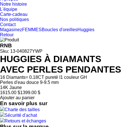
Notre histoire
L'équipe
Carte-cadeau
Nos politiques
Contact
Magasinez
FEMMES
Boucles d'oreilles
Huggies
Retour
RNB
Sku: 13-040827YWP
HUGGIES À DIAMANTS
AVEC PERLES PENDANTES
16 Diamants= 0.18CT pureté I1 couleur GH
Perles d'eau douce 9-9.5 mm
14K Jaune
1615.00 $
1399.00 $
Ajouter au panier
En savoir plus sur
Charte des tailles
Sécurité d'achat
Retours et échanges
Plus sur la marque