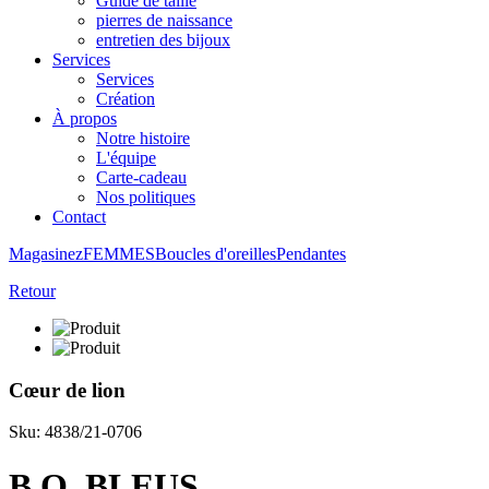
Guide de taille
pierres de naissance
entretien des bijoux
Services
Services
Création
À propos
Notre histoire
L'équipe
Carte-cadeau
Nos politiques
Contact
Magasinez
FEMMES
Boucles d'oreilles
Pendantes
Retour
Cœur de lion
Sku: 4838/21-0706
B.O. BLEUS