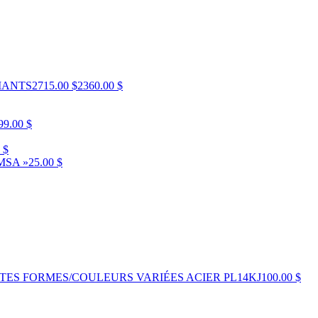
MANTS
2715.00 $
2360.00 $
99.00 $
 $
MSA »
25.00 $
ES FORMES/COULEURS VARIÉES ACIER PL14KJ
100.00 $