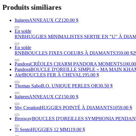
Produits similiares
Italgem
ANNEAUX CZ
120.00 $
En solde
RNB
HUGGIES MINIMALISTES SERTIE EN "U" À DIA
En solde
RNB
BOUCLES FIXES COEURS À DIAMANTS
359.00 $
2
Pandora
CRÉOLES CHARM PANDORA MOMENTS
100.00
Pandora
BOUCLE D'OREILLE SIMPLE « MA MAIN KHA
Alef
BOUCLES FER À CHEVAL
195.00 $
Thomas Sabo
B.O. UNIQUE PERLES OR
30.50 $
Italgem
ANNEAUX CZ
150.00 $
Shy Creation
HUGGIES POINTÉ À DIAMANTS
1059.00 $
Brosway
BOUCLES D'OREILLES SYMPHONIA PENDANT
Ti Sento
HUGGIES 12 MM
119.00 $