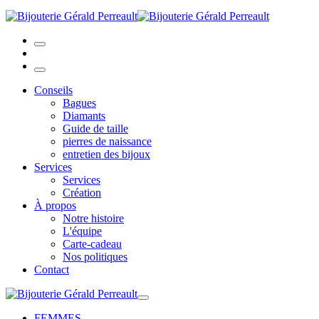
Conseils
Bagues
Diamants
Guide de taille
pierres de naissance
entretien des bijoux
Services
Services
Création
À propos
Notre histoire
L'équipe
Carte-cadeau
Nos politiques
Contact
FEMMES