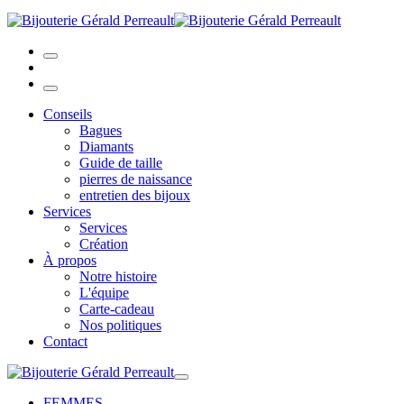
Conseils
Bagues
Diamants
Guide de taille
pierres de naissance
entretien des bijoux
Services
Services
Création
À propos
Notre histoire
L'équipe
Carte-cadeau
Nos politiques
Contact
FEMMES