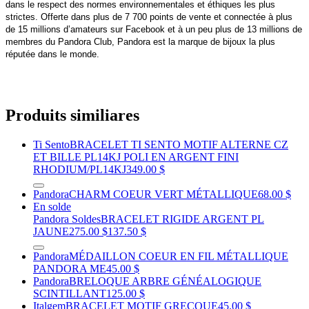
dans le respect des normes environnementales et éthiques les plus
strictes. Offerte dans plus de 7 700 points de vente et connectée à plus
de 15 millions d’amateurs sur Facebook et à un peu plus de 13 millions de
membres du Pandora Club, Pandora est la marque de bijoux la plus
réputée dans le monde.
Produits similiares
Ti Sento
BRACELET TI SENTO MOTIF ALTERNE CZ
ET BILLE PL14KJ POLI EN ARGENT FINI
RHODIUM/PL14KJ
349.00 $
Pandora
CHARM COEUR VERT MÉTALLIQUE
68.00 $
En solde
Pandora Soldes
BRACELET RIGIDE ARGENT PL
JAUNE
275.00 $
137.50 $
Pandora
MÉDAILLON COEUR EN FIL MÉTALLIQUE
PANDORA ME
45.00 $
Pandora
BRELOQUE ARBRE GÉNÉALOGIQUE
SCINTILLANT
125.00 $
Italgem
BRACELET MOTIF GRECQUE
45.00 $