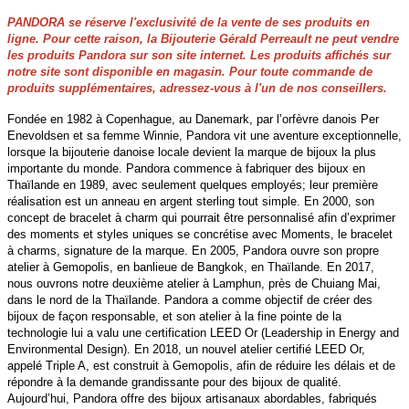
PANDORA se réserve l'exclusivité de la vente de ses produits en
ligne. Pour cette raison, la Bijouterie Gérald Perreault ne peut vendre
les produits Pandora sur son site internet. Les produits affichés sur
notre site sont disponible en magasin. Pour toute commande de
produits supplémentaires, adressez-vous à l'un de nos conseillers.
Fondée en 1982 à Copenhague, au Danemark, par l’orfèvre danois Per
Enevoldsen et sa femme Winnie, Pandora vit une aventure exceptionnelle,
lorsque la bijouterie danoise locale devient la marque de bijoux la plus
importante du monde. Pandora commence à fabriquer des bijoux en
Thaïlande en 1989, avec seulement quelques employés; leur première
réalisation est un anneau en argent sterling tout simple. En 2000, son
concept de bracelet à charm qui pourrait être personnalisé afin d’exprimer
des moments et styles uniques se concrétise avec Moments, le bracelet
à charms, signature de la marque. En 2005, Pandora ouvre son propre
atelier à Gemopolis, en banlieue de Bangkok, en Thaïlande. En 2017,
nous ouvrons notre deuxième atelier à Lamphun, près de Chuiang Mai,
dans le nord de la Thaïlande. Pandora a comme objectif de créer des
bijoux de façon responsable, et son atelier à la fine pointe de la
technologie lui a valu une certification LEED Or (Leadership in Energy and
Environmental Design). En 2018, un nouvel atelier certifié LEED Or,
appelé Triple A, est construit à Gemopolis, afin de réduire les délais et de
répondre à la demande grandissante pour des bijoux de qualité.
Aujourd’hui, Pandora offre des bijoux artisanaux abordables, fabriqués