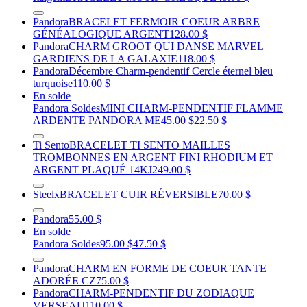
Pandora
BRACELET FERMOIR COEUR ARBRE
GÉNÉALOGIQUE ARGENT
128.00 $
Pandora
CHARM GROOT QUI DANSE MARVEL
GARDIENS DE LA GALAXIE
118.00 $
Pandora
Décembre Charm-pendentif Cercle éternel bleu
turquoise
110.00 $
En solde
Pandora Soldes
MINI CHARM-PENDENTIF FLAMME
ARDENTE PANDORA ME
45.00 $
22.50 $
Ti Sento
BRACELET TI SENTO MAILLES
TROMBONNES EN ARGENT FINI RHODIUM ET
ARGENT PLAQUÉ 14KJ
249.00 $
Steelx
BRACELET CUIR RÉVERSIBLE
70.00 $
Pandora
55.00 $
En solde
Pandora Soldes
95.00 $
47.50 $
Pandora
CHARM EN FORME DE COEUR TANTE
ADORÉE CZ
75.00 $
Pandora
CHARM-PENDENTIF DU ZODIAQUE
VERSEAU
110.00 $