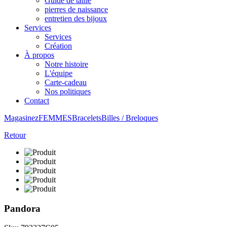
Guide de taille
pierres de naissance
entretien des bijoux
Services
Services
Création
À propos
Notre histoire
L'équipe
Carte-cadeau
Nos politiques
Contact
Magasinez
FEMMES
Bracelets
Billes / Breloques
Retour
Pandora