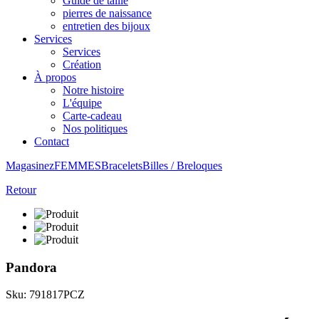
Guide de taille
pierres de naissance
entretien des bijoux
Services
Services
Création
À propos
Notre histoire
L'équipe
Carte-cadeau
Nos politiques
Contact
Magasinez
FEMMES
Bracelets
Billes / Breloques
Retour
Pandora
Sku: 791817PCZ