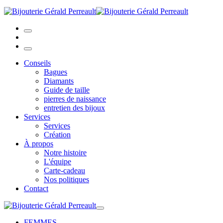
Conseils
Bagues
Diamants
Guide de taille
pierres de naissance
entretien des bijoux
Services
Services
Création
À propos
Notre histoire
L'équipe
Carte-cadeau
Nos politiques
Contact
FEMMES