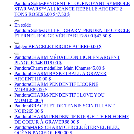
Pandora Soldes
PENDENTIF TOURNOYANT SYMBOLE
STAR WARS™ ALLICANCE REBELLE ARGENT 2
TONS ROSE
95.00 $
47.50 $
En solde
Pandora Soldes
JUILLET CHARM-PENDENTIF CERCLE
ÉTERNEL ROUGE VÉRITABLE
85.00 $
42.50 $
Italgem
BRACELET RIGIDE ACIER
60.00 $
Pandora
CHARM-MÉDAILLON LION EN ARGENT
PLAQUÉ 14KJ
118.00 $
Pandora
Charm médaillon Main Khamsa
45.00 $
Pandora
CHARM BASKETBALL À GRAVER
ARGENT
110.00 $
Pandora
CHARM-PENDENTIF LICORNE
MOBILE
85.00 $
Pandora
CHARM-PENDENTIF I LOVE YOU
MOM
105.00 $
Pandora
BRACELET DE TENNIS SCINTILLANT
NOIR
265.00 $
Pandora
CHARM PENDENTIF ÉTIQUETTE EN FORME
DE COEUR À GRAVER
68.00 $
Pandora
MARS CHARM CERCLE ÉTERNEL BLEU
OCÉAN PACIFIQUE
80.00 $