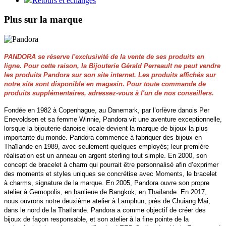
Retours et échanges
Plus sur la marque
PANDORA se réserve l'exclusivité de la vente de ses produits en
ligne. Pour cette raison, la Bijouterie Gérald Perreault ne peut vendre
les produits Pandora sur son site internet. Les produits affichés sur
notre site sont disponible en magasin. Pour toute commande de
produits supplémentaires, adressez-vous à l'un de nos conseillers.
Fondée en 1982 à Copenhague, au Danemark, par l’orfèvre danois Per
Enevoldsen et sa femme Winnie, Pandora vit une aventure exceptionnelle,
lorsque la bijouterie danoise locale devient la marque de bijoux la plus
importante du monde. Pandora commence à fabriquer des bijoux en
Thaïlande en 1989, avec seulement quelques employés; leur première
réalisation est un anneau en argent sterling tout simple. En 2000, son
concept de bracelet à charm qui pourrait être personnalisé afin d’exprimer
des moments et styles uniques se concrétise avec Moments, le bracelet
à charms, signature de la marque. En 2005, Pandora ouvre son propre
atelier à Gemopolis, en banlieue de Bangkok, en Thaïlande. En 2017,
nous ouvrons notre deuxième atelier à Lamphun, près de Chuiang Mai,
dans le nord de la Thaïlande. Pandora a comme objectif de créer des
bijoux de façon responsable, et son atelier à la fine pointe de la