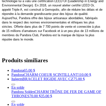
technologie lui a valu une certification LEED Or (Leadership in Energy and
Environmental Design). En 2018, un nouvel atelier certifié LEED Or,
appelé Triple A, est construit à Gemopolis, afin de réduire les délais et de
répondre à la demande grandissante pour des bijoux de qualité.
Aujourd’hui, Pandora offre des bijoux artisanaux abordables, fabriqués
dans le respect des normes environnementales et éthiques les plus
strictes. Offerte dans plus de 7 700 points de vente et connectée à plus
de 15 millions d’amateurs sur Facebook et à un peu plus de 13 millions de
membres du Pandora Club, Pandora est la marque de bijoux la plus
réputée dans le monde.
Produits similiares
Pandora
65.00 $
Pandora
CHARM COEUR SCINTILLANT
110.00 $
Italgem
BRACELET RIGIDE AVEC CZ
75.00 $
En solde
Pandora Soldes
CHARM TRÔNE DE FER DE GAME OF
THRONES
70.00 $
35.00 $
En solde