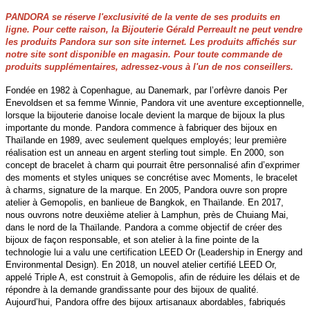
PANDORA se réserve l'exclusivité de la vente de ses produits en
ligne. Pour cette raison, la Bijouterie Gérald Perreault ne peut vendre
les produits Pandora sur son site internet. Les produits affichés sur
notre site sont disponible en magasin. Pour toute commande de
produits supplémentaires, adressez-vous à l'un de nos conseillers.
Fondée en 1982 à Copenhague, au Danemark, par l’orfèvre danois Per
Enevoldsen et sa femme Winnie, Pandora vit une aventure exceptionnelle,
lorsque la bijouterie danoise locale devient la marque de bijoux la plus
importante du monde. Pandora commence à fabriquer des bijoux en
Thaïlande en 1989, avec seulement quelques employés; leur première
réalisation est un anneau en argent sterling tout simple. En 2000, son
concept de bracelet à charm qui pourrait être personnalisé afin d’exprimer
des moments et styles uniques se concrétise avec Moments, le bracelet
à charms, signature de la marque. En 2005, Pandora ouvre son propre
atelier à Gemopolis, en banlieue de Bangkok, en Thaïlande. En 2017,
nous ouvrons notre deuxième atelier à Lamphun, près de Chuiang Mai,
dans le nord de la Thaïlande. Pandora a comme objectif de créer des
bijoux de façon responsable, et son atelier à la fine pointe de la
technologie lui a valu une certification LEED Or (Leadership in Energy and
Environmental Design). En 2018, un nouvel atelier certifié LEED Or,
appelé Triple A, est construit à Gemopolis, afin de réduire les délais et de
répondre à la demande grandissante pour des bijoux de qualité.
Aujourd’hui, Pandora offre des bijoux artisanaux abordables, fabriqués