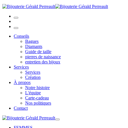
Conseils
Bagues
Diamants
Guide de taille
pierres de naissance
entretien des bijoux
Services
Services
Création
À propos
Notre histoire
L'équipe
Carte-cadeau
Nos politiques
Contact
FEMMES