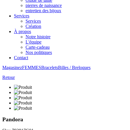
Guide de taille
pierres de naissance
entretien des bijoux
Services
Services
Création
À propos
Notre histoire
L'équipe
Carte-cadeau
Nos politiques
Contact
Magasinez
FEMMES
Bracelets
Billes / Breloques
Retour
Pandora