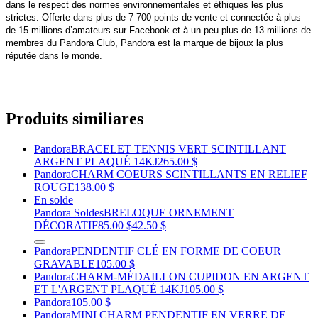
dans le respect des normes environnementales et éthiques les plus
strictes. Offerte dans plus de 7 700 points de vente et connectée à plus
de 15 millions d’amateurs sur Facebook et à un peu plus de 13 millions de
membres du Pandora Club, Pandora est la marque de bijoux la plus
réputée dans le monde.
Produits similiares
Pandora
BRACELET TENNIS VERT SCINTILLANT
ARGENT PLAQUÉ 14KJ
265.00 $
Pandora
CHARM COEURS SCINTILLANTS EN RELIEF
ROUGE
138.00 $
En solde
Pandora Soldes
BRELOQUE ORNEMENT
DÉCORATIF
85.00 $
42.50 $
Pandora
PENDENTIF CLÉ EN FORME DE COEUR
GRAVABLE
105.00 $
Pandora
CHARM-MÉDAILLON CUPIDON EN ARGENT
ET L'ARGENT PLAQUÉ 14KJ
105.00 $
Pandora
105.00 $
Pandora
MINI CHARM PENDENTIF EN VERRE DE