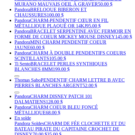
MURANO MAUVAIS OEIL À GRAVER
50.00 $
Pandora
BRELOQUE BIBERON ET
CHAUSSURES
100.00 $
Pandora
CHARM-PENDENTIF CŒUR EN FIL
MÉTALLIQUE PLAQUÉ OR 14KJ
95.00 $
Pandora
BRACELET SERPENTINE AVEC FERMOIR EN
FORME DE COEUR MICKEY MOUSE DISNEY
145.00 $
Pandora
MINI CHARM PENDENTIF COEUR
JAUNE
60.00 $
Pandora
CHARM À DOUBLE PENDENTIFS COEURS
SCINTILLANTS
105.00 $
Ti Sento
BRACELET PERLES SYNTHIQUES
BLANCHES 8MM
199.00 $
Thomas Sabo
PENDENTIF CHARM LETTRE B AVEC
PIERRES BLANCHES ARGENT
52.00 $
Pandora
CHARM DISNEY PATCH 101
DALMATIENS
128.00 $
Pandora
CHARM COEUR BLEU FONCÉ
MÉTALLIQUE
68.00 $
En solde
Pandora Soldes
CHARM DE FÉE CLOCHETTE ET DU
BATEAU PIRATE DU CAPITAINE CROCHET DE
DISNEY
70.00 $
35.00 $