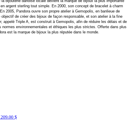
 bijouterie danoise locale devient la marque de bijoux la plus importante
n argent sterling tout simple. En 2000, son concept de bracelet à charm
 En 2005, Pandora ouvre son propre atelier à Gemopolis, en banlieue de
ectif de créer des bijoux de façon responsable, et son atelier à la fine
 appelé Triple A, est construit à Gemopolis, afin de réduire les délais et de
s normes environnementales et éthiques les plus strictes. Offerte dans plus
ora est la marque de bijoux la plus réputée dans le monde.
S
209.00 $