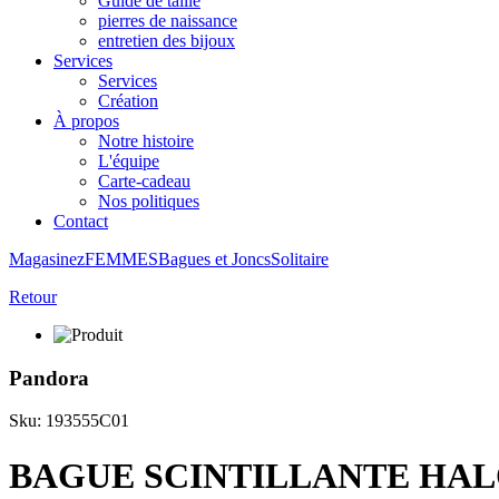
Guide de taille
pierres de naissance
entretien des bijoux
Services
Services
Création
À propos
Notre histoire
L'équipe
Carte-cadeau
Nos politiques
Contact
Magasinez
FEMMES
Bagues et Joncs
Solitaire
Retour
Pandora
Sku: 193555C01
BAGUE SCINTILLANTE HAL