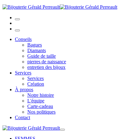
Conseils
Bagues
Diamants
Guide de taille
pierres de naissance
entretien des bijoux
Services
Services
Création
À propos
Notre histoire
L'équipe
Carte-cadeau
Nos politiques
Contact
FEMMES