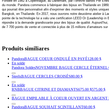
Fondée en 1982 à Copenhague, au Danemark, par l’orfèvre danois Per Enevold
du monde. Pandora commence à fabriquer des bijoux en Thaïlande en 1989, a
qui pourrait être personnalisé afin d’exprimer des moments et styles uniqu
Bangkok, en Thaïlande. En 2017, nous ouvrons notre deuxième atelier à Lamp
pointe de la technologie lui a valu une certification LEED Or (Leadership in 
répondre à la demande grandissante pour des bijoux de qualité. Aujourd’hui,
de 7 700 points de vente et connectée à plus de 15 millions d’amateurs su
Produits similiares
Pandora
BAGUE COEUR ONDULÉ EN PAYÉ
128.00 $
En solde
Pandora Soldes
NOVEMBRE BAGUE CERCLE ÉTERNEL 
Steelx
BAGUE CERCLES CROISÉS
80.00 $
En solde
RNB
BAGUE CITRINE ET DIAMANTS
675.00 $
575.00 $
BAGUE EMPILABLE À COEUR OUVERT EN ARGENT
Pandora
BAGUE SOUHAIT SCINTILLANT
60.00 $