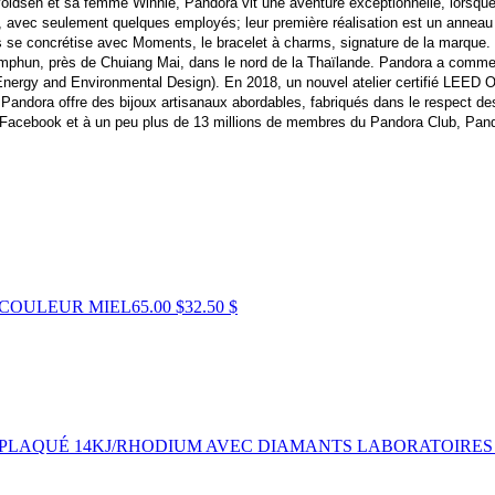
sen et sa femme Winnie, Pandora vit une aventure exceptionnelle, lorsque la
vec seulement quelques employés; leur première réalisation est un anneau e
es se concrétise avec Moments, le bracelet à charms, signature de la marque.
hun, près de Chuiang Mai, dans le nord de la Thaïlande. Pandora a comme obj
Energy and Environmental Design). En 2018, un nouvel atelier certifié LEED Or,
 Pandora offre des bijoux artisanaux abordables, fabriqués dans le respect de
r Facebook et à un peu plus de 13 millions de membres du Pandora Club, Pand
COULEUR MIEL
65.00 $
32.50 $
 PLAQUÉ 14KJ/RHODIUM AVEC DIAMANTS LABORATOIRE