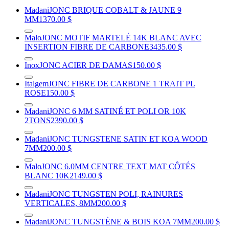
Madani
JONC BRIQUE COBALT & JAUNE 9
MM
1370.00 $
Malo
JONC MOTIF MARTELÉ 14K BLANC AVEC
INSERTION FIBRE DE CARBONE
3435.00 $
Inox
JONC ACIER DE DAMAS
150.00 $
Italgem
JONC FIBRE DE CARBONE 1 TRAIT PL
ROSE
150.00 $
Madani
JONC 6 MM SATINÉ ET POLI OR 10K
2TONS
2390.00 $
Madani
JONC TUNGSTENE SATIN ET KOA WOOD
7MM
200.00 $
Malo
JONC 6.0MM CENTRE TEXT MAT CÔTÉS
BLANC 10K
2149.00 $
Madani
JONC TUNGSTEN POLI, RAINURES
VERTICALES, 8MM
200.00 $
Madani
JONC TUNGSTÈNE & BOIS KOA 7MM
200.00 $