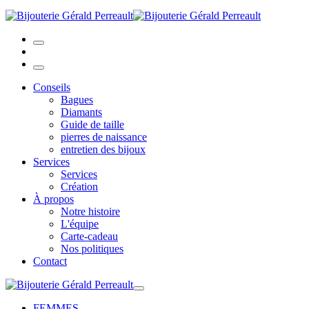
Conseils
Bagues
Diamants
Guide de taille
pierres de naissance
entretien des bijoux
Services
Services
Création
À propos
Notre histoire
L'équipe
Carte-cadeau
Nos politiques
Contact
FEMMES