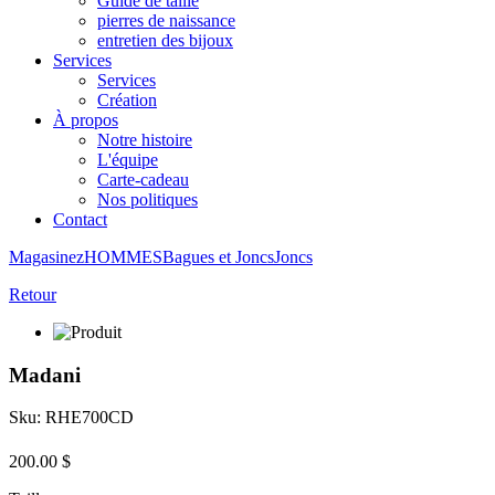
Guide de taille
pierres de naissance
entretien des bijoux
Services
Services
Création
À propos
Notre histoire
L'équipe
Carte-cadeau
Nos politiques
Contact
Magasinez
HOMMES
Bagues et Joncs
Joncs
Retour
Madani
Sku: RHE700CD
200.00 $