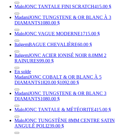
Malo
JONC TANTALE FINI SCRATCH
415.00 $
Madani
JONC TUNGSTENE & OR BLANC À 3
DIAMANTS
1080.00 $
Malo
JONC VAGUE MODERNE
1715.00 $
Italgem
BAGUE CHEVALIÈRE
60.00 $
Italgem
JONC ACIER IONISÉ NOIR 8.0MM 2
RAINURES
99.00 $
En solde
Madani
JONC COBALT & OR BLANC À 5
DIAMANTS
1820.00 $
1092.00 $
Madani
JONC TUNGSTENE & OR BLANC 3
DIAMANTS
1080.00 $
Malo
JONC TANTALE & MÉTÉORITE
415.00 $
Malo
JONC TUNGSTÈNE 8MM CENTRE SATIN
ANGULÉ POLI
239.00 $