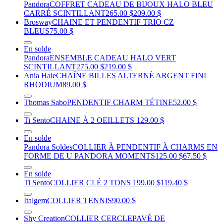
Pandora
COFFRET CADEAU DE BIJOUX HALO BLEU
CARRÉ SCINTILLANT
265.00 $
209.00 $
Brosway
CHAINE ET PENDENTIF TRIO CZ
BLEUS
75.00 $
En solde
Pandora
ENSEMBLE CADEAU HALO VERT
SCINTILLANT
275.00 $
219.00 $
Ania Haie
CHAÎNE BILLES ALTERNÉ ARGENT FINI
RHODIUM
89.00 $
Thomas Sabo
PENDENTIF CHARM TÉTINE
52.00 $
Ti Sento
CHAINE À 2 OEILLETS
129.00 $
En solde
Pandora Soldes
COLLIER À PENDENTIF À CHARMS EN
FORME DE U PANDORA MOMENTS
125.00 $
67.50 $
En solde
Ti Sento
COLLIER CLÉ 2 TONS
199.00 $
119.40 $
Italgem
COLLIER TENNIS
90.00 $
Shy Creation
COLLIER CERCLEPAVÉ DE