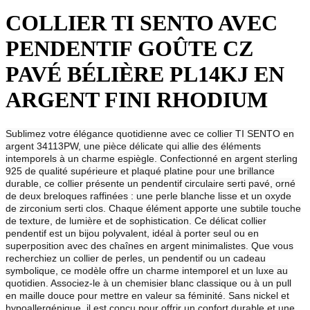
COLLIER TI SENTO AVEC
PENDENTIF GOÛTE CZ
PAVÉ BÉLIÈRE PL14KJ EN
ARGENT FINI RHODIUM
Sublimez votre élégance quotidienne avec ce collier TI SENTO en
argent 34113PW, une pièce délicate qui allie des éléments
intemporels à un charme espiègle. Confectionné en argent sterling
925 de qualité supérieure et plaqué platine pour une brillance
durable, ce collier présente un pendentif circulaire serti pavé, orné
de deux breloques raffinées : une perle blanche lisse et un oxyde
de zirconium serti clos. Chaque élément apporte une subtile touche
de texture, de lumière et de sophistication. Ce délicat collier
pendentif est un bijou polyvalent, idéal à porter seul ou en
superposition avec des chaînes en argent minimalistes. Que vous
recherchiez un collier de perles, un pendentif ou un cadeau
symbolique, ce modèle offre un charme intemporel et un luxe au
quotidien. Associez-le à un chemisier blanc classique ou à un pull
en maille douce pour mettre en valeur sa féminité. Sans nickel et
hypoallergénique, il est conçu pour offrir un confort durable et une