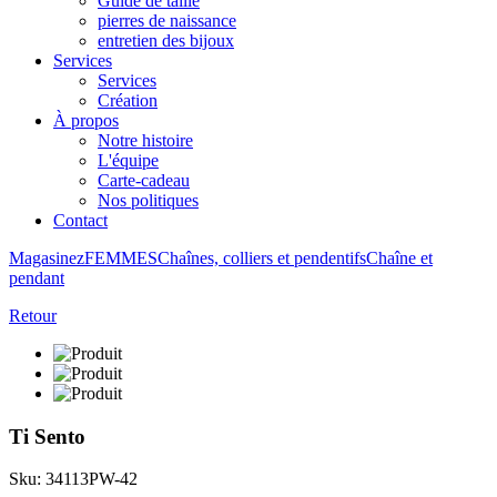
Guide de taille
pierres de naissance
entretien des bijoux
Services
Services
Création
À propos
Notre histoire
L'équipe
Carte-cadeau
Nos politiques
Contact
Magasinez
FEMMES
Chaînes, colliers et pendentifs
Chaîne et
pendant
Retour
Ti Sento
Sku: 34113PW-42