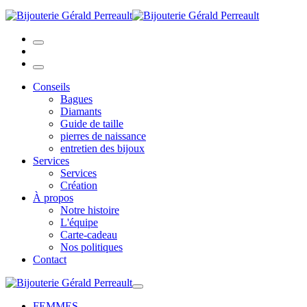
Conseils
Bagues
Diamants
Guide de taille
pierres de naissance
entretien des bijoux
Services
Services
Création
À propos
Notre histoire
L'équipe
Carte-cadeau
Nos politiques
Contact
FEMMES