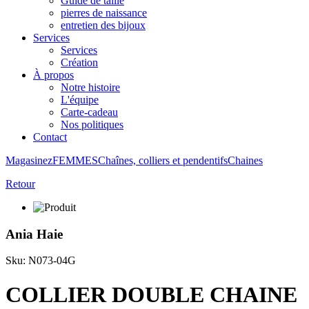
Guide de taille
pierres de naissance
entretien des bijoux
Services
Services
Création
À propos
Notre histoire
L'équipe
Carte-cadeau
Nos politiques
Contact
Magasinez
FEMMES
Chaînes, colliers et pendentifs
Chaines
Retour
Ania Haie
Sku: N073-04G
COLLIER DOUBLE CHAINE