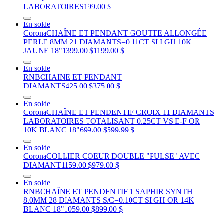
LABORATOIRES
199.00 $
En solde
Corona
CHAÎNE ET PENDANT GOUTTE ALLONGÉE
PERLE 8MM 21 DIAMANTS=0.11CT SI I GH 10K
JAUNE 18"
1399.00 $
1199.00 $
En solde
RNB
CHAINE ET PENDANT
DIAMANTS
425.00 $
375.00 $
En solde
Corona
CHAÎNE ET PENDENTIF CROIX 11 DIAMANTS
LABORATOIRES TOTALISANT 0.25CT VS E-F OR
10K BLANC 18"
699.00 $
599.99 $
En solde
Corona
COLLIER COEUR DOUBLE "PULSE" AVEC
DIAMANT
1159.00 $
979.00 $
En solde
RNB
CHAÎNE ET PENDENTIF 1 SAPHIR SYNTH
8.0MM 28 DIAMANTS S/C=0.10CT SI GH OR 14K
BLANC 18"
1059.00 $
899.00 $