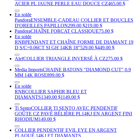
ACIER PL JAUNE PERLE EAU DOUCE CZ
465.00 $
En solde
Pandora
ENSEMBLE-CADEAU COLLIER ET BOUCLES
D'OREILLES PAPILLON
299.00 $
219.00 $
Pandora
CHAÎNE FORÇAT CLASSIQUE
75.00 $
En solde
RNB
PENDANT ET CHAÎNE FORME DE DIAMANT 19
D S/C=0.06CT SI GH 14KB 18"
529.00 $
449.00 $
Alef
COLLIER TRIANGLE INVERSÉ À CZ
275.00 $
Media Imports
CHAINE BATONS "DIAMOND CUT" 0.9
MM 14K ROSE
899.00 $
En solde
RNB
COLLIER SAPHIR BLEU ET
DIAMANTS
1349.00 $
1149.00 $
Ti Sento
COLLIER TI SENTO AVEC PENDENTIF
GOÛTE CZ PAVÉ BÉLIÈRE PL14KJ EN ARGENT FINI
RHODIUM
149.00 $
COLLIER PENDENTIF EVIL EYE EN ARGENT
PLAQUÉ 14KJ ET DIAMANTS