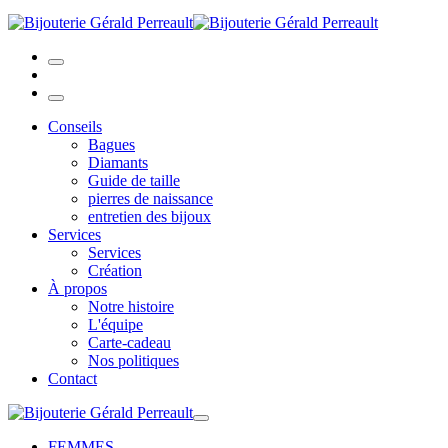
Conseils
Bagues
Diamants
Guide de taille
pierres de naissance
entretien des bijoux
Services
Services
Création
À propos
Notre histoire
L'équipe
Carte-cadeau
Nos politiques
Contact
FEMMES