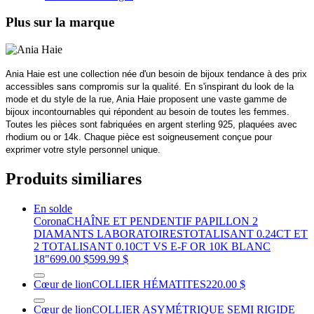
Plus sur la marque
Ania Haie est une collection née d'un besoin de bijoux tendance à des prix
accessibles sans compromis sur la qualité. En s'inspirant du look de la
mode et du style de la rue, Ania Haie proposent une vaste gamme de
bijoux incontournables qui répondent au besoin de toutes les femmes.
Toutes les pièces sont fabriquées en argent sterling 925, plaquées avec
rhodium ou or 14k. Chaque pièce est soigneusement conçue pour
exprimer votre style personnel unique.
Produits similiares
En solde
Corona
CHAÎNE ET PENDENTIF PAPILLON 2
DIAMANTS LABORATOIRESTOTALISANT 0.24CT ET
2 TOTALISANT 0.10CT VS E-F OR 10K BLANC
18"
699.00 $
599.99 $
Cœur de lion
COLLIER HÉMATITES
220.00 $
Cœur de lion
COLLIER ASYMÉTRIQUE SEMI RIGIDE