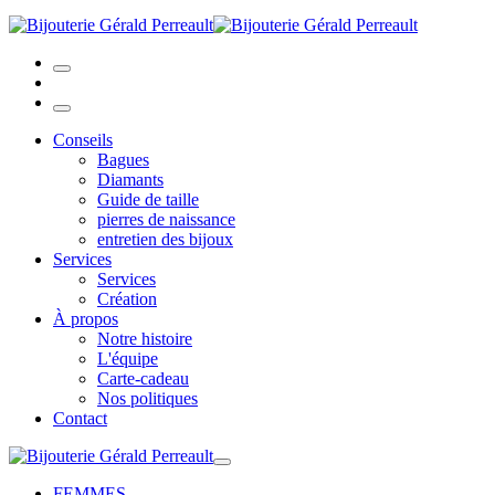
Conseils
Bagues
Diamants
Guide de taille
pierres de naissance
entretien des bijoux
Services
Services
Création
À propos
Notre histoire
L'équipe
Carte-cadeau
Nos politiques
Contact
FEMMES