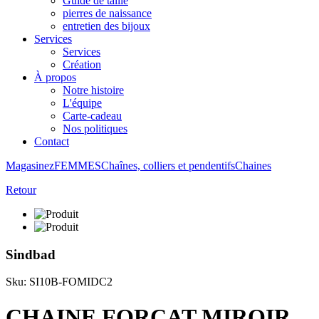
Guide de taille
pierres de naissance
entretien des bijoux
Services
Services
Création
À propos
Notre histoire
L'équipe
Carte-cadeau
Nos politiques
Contact
Magasinez
FEMMES
Chaînes, colliers et pendentifs
Chaines
Retour
Sindbad
Sku: SI10B-FOMIDC2
CHAINE FORCAT MIROIR