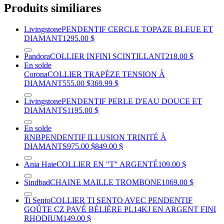
Produits similiares
Livingstone
PENDENTIF CERCLE TOPAZE BLEUE ET
DIAMANT
1295.00 $
Pandora
COLLIER INFINI SCINTILLANT
218.00 $
En solde
Corona
COLLIER TRAPÈZE TENSION À
DIAMANT
555.00 $
369.99 $
Livingstone
PENDENTIF PERLE D'EAU DOUCE ET
DIAMANTS
1195.00 $
En solde
RNB
PENDENTIF ILLUSION TRINITÉ À
DIAMANTS
975.00 $
849.00 $
Ania Haie
COLLIER EN "T" ARGENTÉ
109.00 $
Sindbad
CHAINE MAILLE TROMBONE
1069.00 $
Ti Sento
COLLIER TI SENTO AVEC PENDENTIF
GOÛTE CZ PAVÉ BÉLIÈRE PL14KJ EN ARGENT FINI
RHODIUM
149.00 $