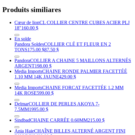
Produits similiares
Cœur de lion
CL COLLIER CENTRE CUBES ACIER PLJ
18"
160.00 $
En solde
Pandora Soldes
COLLIER CLÉ ET FLEUR EN 2
TONS
175.00 $
87.50 $
Pandora
COLLIER A CHAINE 5 MAILLONS ALTERNÉS
ARGENT
198.00 $
Media Imports
CHAINE RONDE PALMIER FACETTÉÉ
1.10 MM 14K JAUNE
429.00 $
Media Imports
CHAINE FORCAT FACETTÉE 1.2 MM
14K ROSE
599.00 $
Delmar
COLLIER DE PERLES AKOYA 7-
7.5MM
1995.00 $
Sindbad
CHAINE CARRÉE 0.60MM
215.00 $
Ania Haie
CHAÎNE BILLES ALTERNÉ ARGENT FINI