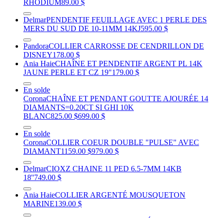
RHODIUM
89.00 $
Delmar
PENDENTIF FEUILLAGE AVEC 1 PERLE DES
MERS DU SUD DE 10-11MM 14KJ
595.00 $
Pandora
COLLIER CARROSSE DE CENDRILLON DE
DISNEY
178.00 $
Ania Haie
CHAÎNE ET PENDENTIF ARGENT PL 14K
JAUNE PERLE ET CZ 19"
179.00 $
En solde
Corona
CHAÎNE ET PENDANT GOUTTE AJOURÉE 14
DIAMANTS=0.20CT SI GHI 10K
BLANC
825.00 $
699.00 $
En solde
Corona
COLLIER COEUR DOUBLE "PULSE" AVEC
DIAMANT
1159.00 $
979.00 $
Delmar
CIOXZ CHAINE 11 PED 6.5-7MM 14KB
18''
749.00 $
Ania Haie
COLLIER ARGENTÉ MOUSQUETON
MARINE
139.00 $