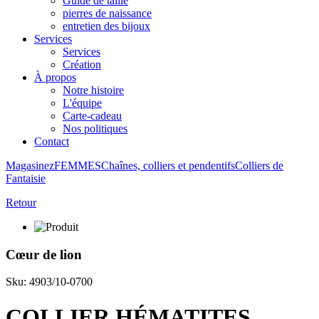
Guide de taille
pierres de naissance
entretien des bijoux
Services
Services
Création
À propos
Notre histoire
L'équipe
Carte-cadeau
Nos politiques
Contact
Magasinez
FEMMES
Chaînes, colliers et pendentifs
Colliers de
Fantaisie
Retour
Cœur de lion
Sku: 4903/10-0700
COLLIER HÉMATITES