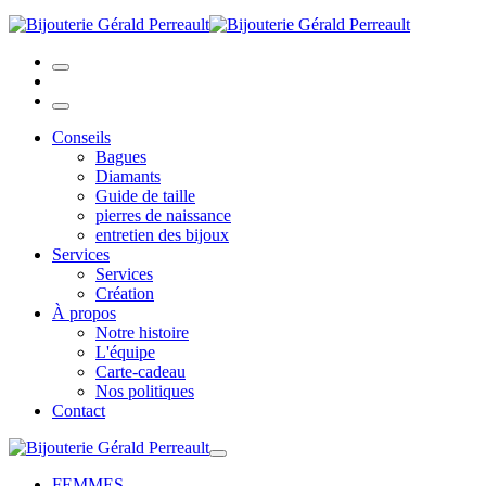
Conseils
Bagues
Diamants
Guide de taille
pierres de naissance
entretien des bijoux
Services
Services
Création
À propos
Notre histoire
L'équipe
Carte-cadeau
Nos politiques
Contact
FEMMES