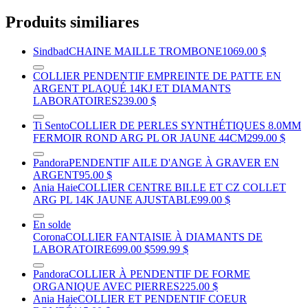
Produits similiares
Sindbad
CHAINE MAILLE TROMBONE
1069.00 $
COLLIER PENDENTIF EMPREINTE DE PATTE EN
ARGENT PLAQUÉ 14KJ ET DIAMANTS
LABORATOIRES
239.00 $
Ti Sento
COLLIER DE PERLES SYNTHÉTIQUES 8.0MM
FERMOIR ROND ARG PL OR JAUNE 44CM
299.00 $
Pandora
PENDENTIF AILE D'ANGE À GRAVER EN
ARGENT
95.00 $
Ania Haie
COLLIER CENTRE BILLE ET CZ COLLET
ARG PL 14K JAUNE AJUSTABLE
99.00 $
En solde
Corona
COLLIER FANTAISIE À DIAMANTS DE
LABORATOIRE
699.00 $
599.99 $
Pandora
COLLIER À PENDENTIF DE FORME
ORGANIQUE AVEC PIERRES
225.00 $
Ania Haie
COLLIER ET PENDENTIF COEUR