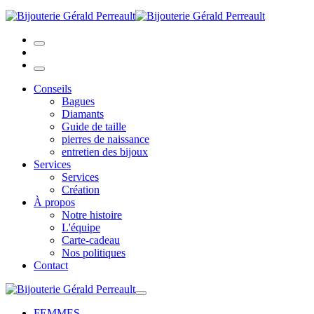
Conseils
Bagues
Diamants
Guide de taille
pierres de naissance
entretien des bijoux
Services
Services
Création
À propos
Notre histoire
L'équipe
Carte-cadeau
Nos politiques
Contact
FEMMES