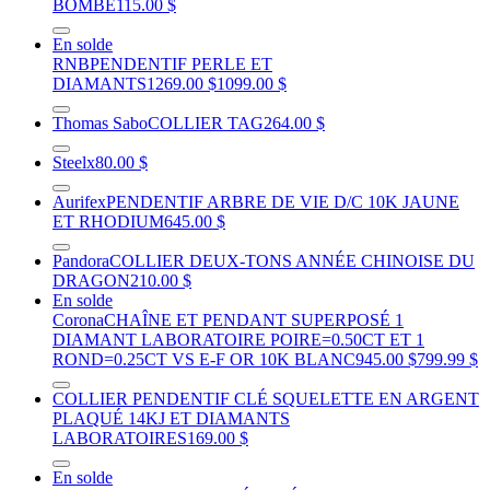
BOMBÉ
115.00 $
En solde
RNB
PENDENTIF PERLE ET
DIAMANTS
1269.00 $
1099.00 $
Thomas Sabo
COLLIER TAG
264.00 $
Steelx
80.00 $
Aurifex
PENDENTIF ARBRE DE VIE D/C 10K JAUNE
ET RHODIUM
645.00 $
Pandora
COLLIER DEUX-TONS ANNÉE CHINOISE DU
DRAGON
210.00 $
En solde
Corona
CHAÎNE ET PENDANT SUPERPOSÉ 1
DIAMANT LABORATOIRE POIRE=0.50CT ET 1
ROND=0.25CT VS E-F OR 10K BLANC
945.00 $
799.99 $
COLLIER PENDENTIF CLÉ SQUELETTE EN ARGENT
PLAQUÉ 14KJ ET DIAMANTS
LABORATOIRES
169.00 $
En solde