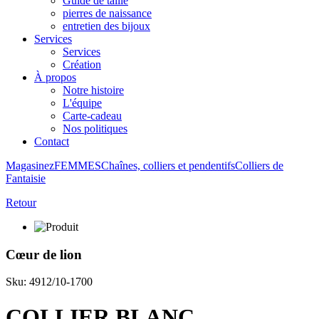
Guide de taille
pierres de naissance
entretien des bijoux
Services
Services
Création
À propos
Notre histoire
L'équipe
Carte-cadeau
Nos politiques
Contact
Magasinez
FEMMES
Chaînes, colliers et pendentifs
Colliers de
Fantaisie
Retour
Cœur de lion
Sku: 4912/10-1700
COLLIER BLANC