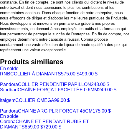
constante. En fin de compte, ce sont nos clients qui dictent le niveau de
notre travail et dont nous apprécions le plus les contributions et les
commentaires continus. Dans chaque fonction de notre entreprise, nous
nous efforçons de diriger et d'adopter les meilleures pratiques de l'industrie.
Nous développons et innovons en permanence grâce à nos propres
investissements, en donnant à nos employés les outils et la formation qui
leur permettront de partager le succès de l'entreprise. En fin de compte, nos
employés déterminent notre capacité à réussir. Corona propose
constamment une vaste sélection de bijoux de haute qualité à des prix qui
représentent une valeur exceptionnelle.
Produits similiares
En solde
RNB
COLLIER À DIAMANTS
575.00 $
499.00 $
Pandora
COLLIER PENDENTIF PAPILLON
248.00 $
Sindbad
CHAÎNE FORÇAT FACETTÉE 0.6MM
249.00 $
Italgem
COLLIER OMEGA
99.00 $
Pandora
CHAINE ARG PLR FORCAT 45CM
175.00 $
En solde
Corona
CHAÎNE ET PENDANT RUBIS ET
DIAMANTS
859.00 $
729.00 $