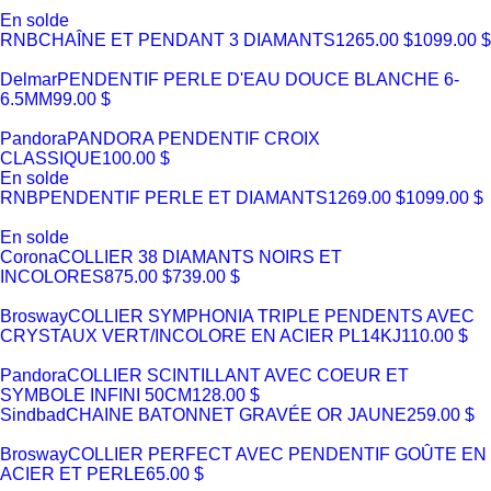
En solde
RNB
CHAÎNE ET PENDANT 3 DIAMANTS
1265.00 $
1099.00 $
Delmar
PENDENTIF PERLE D'EAU DOUCE BLANCHE 6-
6.5MM
99.00 $
Pandora
PANDORA PENDENTIF CROIX
CLASSIQUE
100.00 $
En solde
RNB
PENDENTIF PERLE ET DIAMANTS
1269.00 $
1099.00 $
En solde
Corona
COLLIER 38 DIAMANTS NOIRS ET
INCOLORES
875.00 $
739.00 $
Brosway
COLLIER SYMPHONIA TRIPLE PENDENTS AVEC
CRYSTAUX VERT/INCOLORE EN ACIER PL14KJ
110.00 $
Pandora
COLLIER SCINTILLANT AVEC COEUR ET
SYMBOLE INFINI 50CM
128.00 $
Sindbad
CHAINE BATONNET GRAVÉE OR JAUNE
259.00 $
Brosway
COLLIER PERFECT AVEC PENDENTIF GOÛTE EN
ACIER ET PERLE
65.00 $