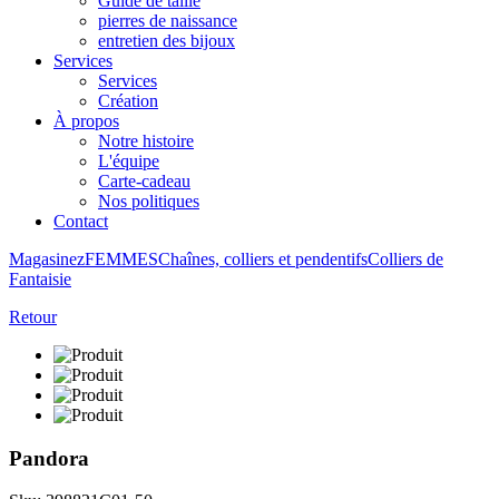
Guide de taille
pierres de naissance
entretien des bijoux
Services
Services
Création
À propos
Notre histoire
L'équipe
Carte-cadeau
Nos politiques
Contact
Magasinez
FEMMES
Chaînes, colliers et pendentifs
Colliers de
Fantaisie
Retour
Pandora