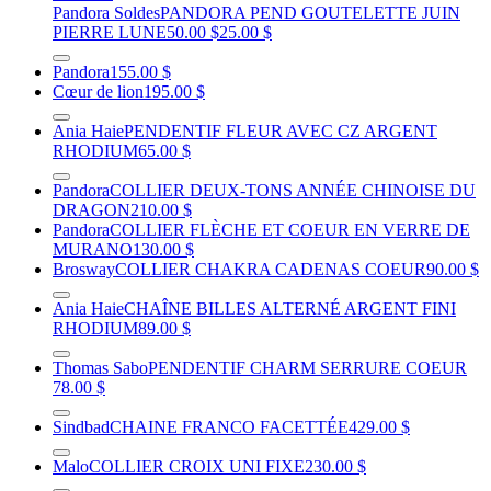
Pandora Soldes
PANDORA PEND GOUTELETTE JUIN
PIERRE LUNE
50.00 $
25.00 $
Pandora
155.00 $
Cœur de lion
195.00 $
Ania Haie
PENDENTIF FLEUR AVEC CZ ARGENT
RHODIUM
65.00 $
Pandora
COLLIER DEUX-TONS ANNÉE CHINOISE DU
DRAGON
210.00 $
Pandora
COLLIER FLÈCHE ET COEUR EN VERRE DE
MURANO
130.00 $
Brosway
COLLIER CHAKRA CADENAS COEUR
90.00 $
Ania Haie
CHAÎNE BILLES ALTERNÉ ARGENT FINI
RHODIUM
89.00 $
Thomas Sabo
PENDENTIF CHARM SERRURE COEUR
78.00 $
Sindbad
CHAINE FRANCO FACETTÉE
429.00 $
Malo
COLLIER CROIX UNI FIXE
230.00 $