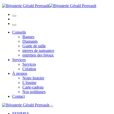
Conseils
Bagues
Diamants
Guide de taille
pierres de naissance
entretien des bijoux
Services
Services
Création
À propos
Notre histoire
L'équipe
Carte-cadeau
Nos politiques
Contact
FEMMES