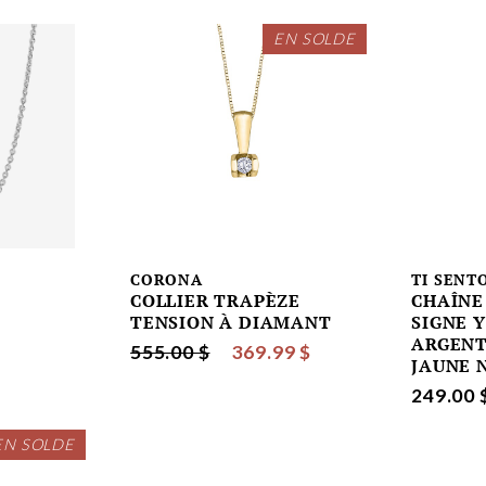
EN SOLDE
CORONA
TI SENT
T
COLLIER TRAPÈZE
CHAÎNE
TENSION À DIAMANT
SIGNE 
ARGENT
555.00 $
369.99 $
JAUNE 
249.00 
EN SOLDE