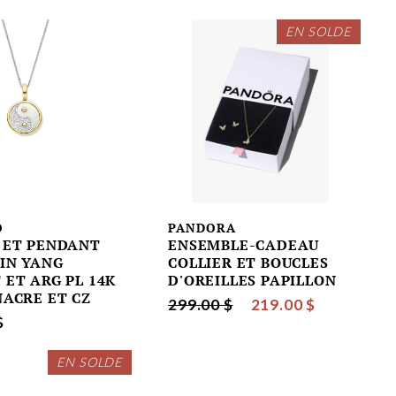
EN SOLDE
O
PANDORA
 ET PENDANT
ENSEMBLE-CADEAU
YIN YANG
COLLIER ET BOUCLES
 ET ARG PL 14K
D'OREILLES PAPILLON
NACRE ET CZ
299.00 $
219.00 $
$
EN SOLDE