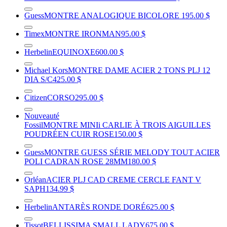
Guess
MONTRE ANALOGIQUE BICOLORE
195.00 $
Timex
MONTRE IRONMAN
95.00 $
Herbelin
EQUINOXE
600.00 $
Michael Kors
MONTRE DAME ACIER 2 TONS PLJ 12
DIA S/C
425.00 $
Citizen
CORSO
295.00 $
Nouveauté
Fossil
MONTRE MINIi CARLIE À TROIS AIGUILLES
POUDRÉEN CUIR ROSE
150.00 $
Guess
MONTRE GUESS SÉRIE MELODY TOUT ACIER
POLI CADRAN ROSE 28MM
180.00 $
Orléan
ACIER PLJ CAD CREME CERCLE FANT V
SAPH
134.99 $
Herbelin
ANTARÈS RONDE DORÉ
625.00 $
Tissot
BELLISSIMA SMALL LADY
675.00 $