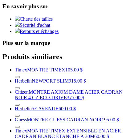
En savoir plus sur
Charte des tailles
Sécurité d'achat
Retours et échanges
Plus sur la marque
Produits similiares
Timex
MONTRE TIMEX
105.00 $
Herbelin
NEWPORT SLIM
915.00 $
Citizen
MONTRE AXIOM DAME ACIER CADRAN
NOIR 4 CZ ECO-DRIVE
375.00 $
Herbelin
5E AVENUE
600.00 $
Guess
MONTRE GUESS CADRAN NOIR
195.00 $
Timex
MONTRE TIMEX EXTENSIBLE EN ACIER
CADRAN BLANC ÉTANCHE A 30M
60.00 $