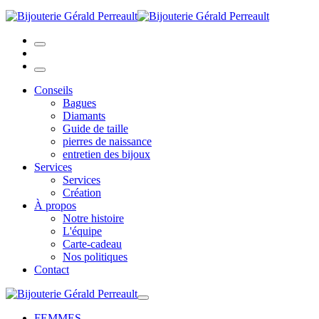
Conseils
Bagues
Diamants
Guide de taille
pierres de naissance
entretien des bijoux
Services
Services
Création
À propos
Notre histoire
L'équipe
Carte-cadeau
Nos politiques
Contact
FEMMES