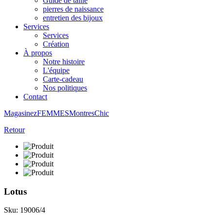
Guide de taille
pierres de naissance
entretien des bijoux
Services
Services
Création
À propos
Notre histoire
L'équipe
Carte-cadeau
Nos politiques
Contact
Magasinez
FEMMES
Montres
Chic
Retour
Lotus
Sku: 19006/4