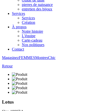
Guide de taille
pierres de naissance
entretien des bijoux
Services
Services
Création
À propos
Notre histoire
L'équipe
Carte-cadeau
Nos politiques
Contact
Magasinez
FEMMES
Montres
Chic
Retour
Lotus