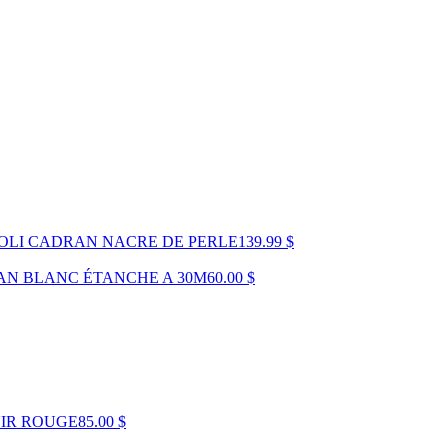
POLI CADRAN NACRE DE PERLE
139.99 $
AN BLANC ÉTANCHE A 30M
60.00 $
UIR ROUGE
85.00 $