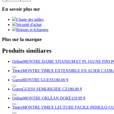
En savoir plus sur
Charte des tailles
Sécurité d'achat
Retours et échanges
Plus sur la marque
Produits similiares
Orléan
MONTRE DAME TITANIUM ET PL JAUNE FINI 
Timex
MONTRE TIMEX EXTENSIBLE EN ACIER CADR
Guess
MONTRE GUESS
180.00 $
Guess
GUESS SEMI-RIGIDE CZ
180.00 $
Orléan
MONTRE ORLÉAN DORÉ
119.99 $
Timex
MONTRE TIMEX LECTURE FACILE INDIGLO C