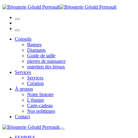
Conseils
Bagues
Diamants
Guide de taille
pierres de naissance
entretien des bijoux
Services
Services
Création
À propos
Notre histoire
L'équipe
Carte-cadeau
Nos politiques
Contact
FEMMES