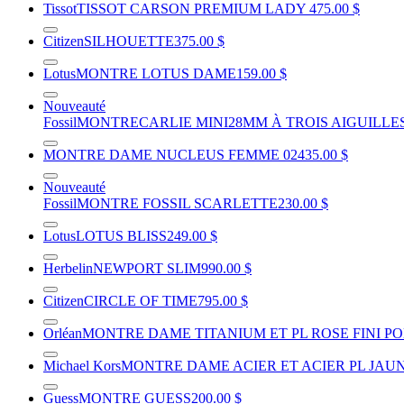
Tissot
TISSOT CARSON PREMIUM LADY
475.00 $
Citizen
SILHOUETTE
375.00 $
Lotus
MONTRE LOTUS DAME
159.00 $
Nouveauté
Fossil
MONTRECARLIE MINI28MM À TROIS AIGUILLE
MONTRE DAME NUCLEUS FEMME 02
435.00 $
Nouveauté
Fossil
MONTRE FOSSIL SCARLETTE
230.00 $
Lotus
LOTUS BLISS
249.00 $
Herbelin
NEWPORT SLIM
990.00 $
Citizen
CIRCLE OF TIME
795.00 $
Orléan
MONTRE DAME TITANIUM ET PL ROSE FINI P
Michael Kors
MONTRE DAME ACIER ET ACIER PL JAU
Guess
MONTRE GUESS
200.00 $