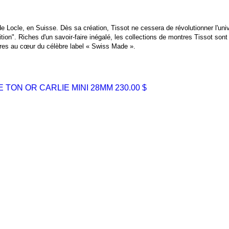
 de Locle, en Suisse. Dès sa création, Tissot ne cessera de révolutionner l'uni
n". Riches d'un savoir-faire inégalé, les collections de montres Tissot sont lu
ûres au cœur du célèbre label « Swiss Made ».
E TON OR CARLIE MINI 28MM
230.00 $