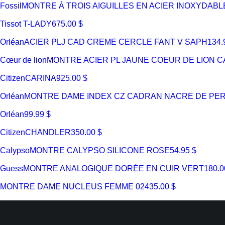
Fossil
MONTRE À TROIS AIGUILLES EN ACIER INOXYDABL
Tissot
T-LADY
675.00 $
Orléan
ACIER PLJ CAD CREME CERCLE FANT V SAPH
134.
Cœur de lion
MONTRE ACIER PL JAUNE COEUR DE LION 
Citizen
CARINA
925.00 $
Orléan
MONTRE DAME INDEX CZ CADRAN NACRE DE PERLE
Orléan
99.99 $
Citizen
CHANDLER
350.00 $
Calypso
MONTRE CALYPSO SILICONE ROSE
54.95 $
Guess
MONTRE ANALOGIQUE DORÉE EN CUIR VERT
180.0
MONTRE DAME NUCLEUS FEMME 02
435.00 $