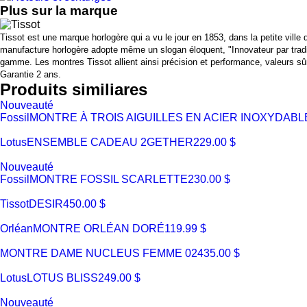
Plus sur la marque
Tissot est une marque horlogère qui a vu le jour en 1853, dans la petite ville
manufacture horlogère adopte même un slogan éloquent, "Innovateur par traditio
gamme. Les montres Tissot allient ainsi précision et performance, valeurs s
Garantie 2 ans.
Produits similiares
Nouveauté
Fossil
MONTRE À TROIS AIGUILLES EN ACIER INOXYDABL
Lotus
ENSEMBLE CADEAU 2GETHER
229.00 $
Nouveauté
Fossil
MONTRE FOSSIL SCARLETTE
230.00 $
Tissot
DESIR
450.00 $
Orléan
MONTRE ORLÉAN DORÉ
119.99 $
MONTRE DAME NUCLEUS FEMME 02
435.00 $
Lotus
LOTUS BLISS
249.00 $
Nouveauté