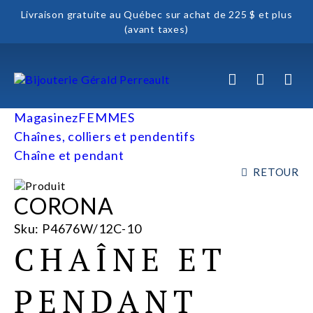
Livraison gratuite au Québec sur achat de 225 $ et plus
(avant taxes)
Magasinez
FEMMES
Chaînes, colliers et pendentifs
Chaîne et pendant
RETOUR
CORONA
Sku: P4676W/12C-10
CHAÎNE ET
PENDANT