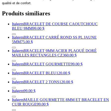
qualité et de confort.
Produits similiares
Italgem
BRACELET DE COURSE CAOUTCHOUC
BLEU 9MM
99.00 $
Italgem
BRACELET CARRÉ ROND SS PL JAUNE
5MM
75.00 $
Italgem
BRACELET 9MM ACIER PLAQUÉ DORÉ
MAILLES RECTANGLES CZ
360.00 $
Italgem
BRACELET GOURMETTE
99.00 $
Italgem
BRACELET BLEU
120.00 $
Italgem
BRACELET 2 TONS
120.00 $
Italgem
99.00 $
Italgem
MAILLE GOURMETTE 8MM ET BRACELET EN
CUIR ROUGE
99.00 $