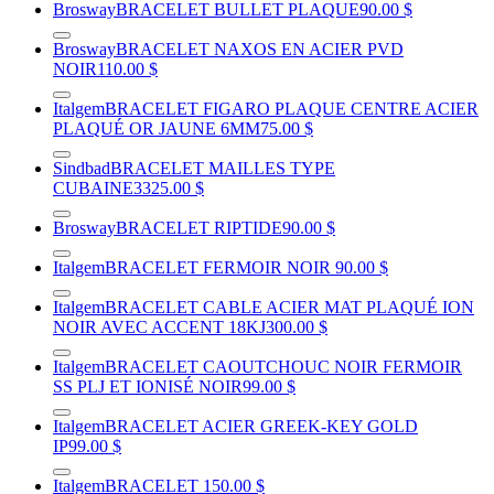
Brosway
BRACELET BULLET PLAQUE
90.00 $
Brosway
BRACELET NAXOS EN ACIER PVD
NOIR
110.00 $
Italgem
BRACELET FIGARO PLAQUE CENTRE ACIER
PLAQUÉ OR JAUNE 6MM
75.00 $
Sindbad
BRACELET MAILLES TYPE
CUBAINE
3325.00 $
Brosway
BRACELET RIPTIDE
90.00 $
Italgem
BRACELET FERMOIR NOIR
90.00 $
Italgem
BRACELET CABLE ACIER MAT PLAQUÉ ION
NOIR AVEC ACCENT 18KJ
300.00 $
Italgem
BRACELET CAOUTCHOUC NOIR FERMOIR
SS PLJ ET IONISÉ NOIR
99.00 $
Italgem
BRACELET ACIER GREEK-KEY GOLD
IP
99.00 $
Italgem
BRACELET
150.00 $