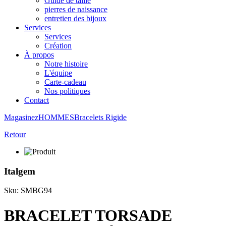
Guide de taille
pierres de naissance
entretien des bijoux
Services
Services
Création
À propos
Notre histoire
L'équipe
Carte-cadeau
Nos politiques
Contact
Magasinez
HOMMES
Bracelets
Rigide
Retour
Italgem
Sku: SMBG94
BRACELET TORSADE