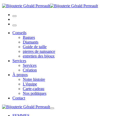
Conseils
Bagues
Diamants
Guide de taille
pierres de naissance
entretien des bijoux
Services
Services
Création
À propos
Notre histoire
L'équipe
Carte-cadeau
Nos politiques
Contact
FEMMES