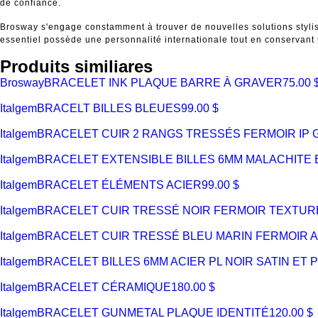
de confiance.
Brosway s'engage constamment à trouver de nouvelles solutions stylis
essentiel possède une personnalité internationale tout en conservant 
Produits similiares
Brosway
BRACELET INK PLAQUE BARRE À GRAVER
75.00 
Italgem
BRACELT BILLES BLEUES
99.00 $
Italgem
BRACELET CUIR 2 RANGS TRESSÉS FERMOIR IP G
Italgem
BRACELET EXTENSIBLE BILLES 6MM MALACHITE E
Italgem
BRACELET ÉLÉMENTS ACIER
99.00 $
Italgem
BRACELET CUIR TRESSÉ NOIR FERMOIR TEXTUR
Italgem
BRACELET CUIR TRESSÉ BLEU MARIN FERMOIR AC
Italgem
BRACELET BILLES 6MM ACIER PL NOIR SATIN ET P
Italgem
BRACELET CÉRAMIQUE
180.00 $
Italgem
BRACELET GUNMETAL PLAQUE IDENTITÉ
120.00 $