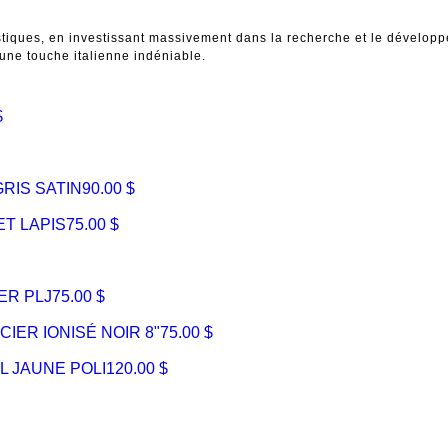
tiques, en investissant massivement dans la recherche et le développe
une touche italienne indéniable.
$
RIS SATIN
90.00 $
T LAPIS
75.00 $
ER PLJ
75.00 $
IER IONISÉ NOIR 8"
75.00 $
L JAUNE POLI
120.00 $