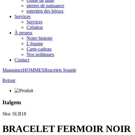
Guide de taille
pierres de naissance
entretien des bijoux
Services
Services
Création
À propos
Notre histoire
L'équipe
Carte-cadeau
Nos politiques
Contact
Magasinez
HOMMES
Bracelets
Souple
Retour
Italgem
Sku: SLB18
BRACELET FERMOIR NOIR