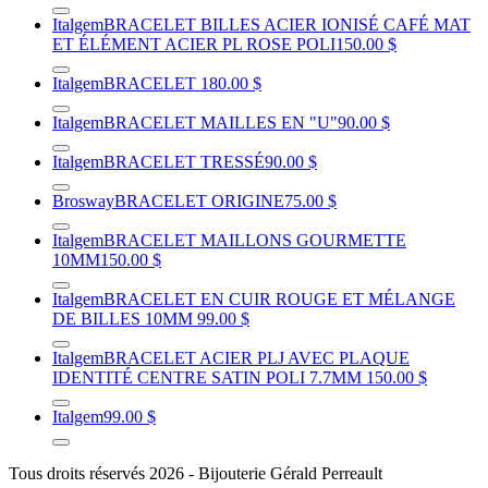
Italgem
BRACELET BILLES ACIER IONISÉ CAFÉ MAT
ET ÉLÉMENT ACIER PL ROSE POLI
150.00 $
Italgem
BRACELET
180.00 $
Italgem
BRACELET MAILLES EN "U"
90.00 $
Italgem
BRACELET TRESSÉ
90.00 $
Brosway
BRACELET ORIGINE
75.00 $
Italgem
BRACELET MAILLONS GOURMETTE
10MM
150.00 $
Italgem
BRACELET EN CUIR ROUGE ET MÉLANGE
DE BILLES 10MM
99.00 $
Italgem
BRACELET ACIER PLJ AVEC PLAQUE
IDENTITÉ CENTRE SATIN POLI 7.7MM
150.00 $
Italgem
99.00 $
Tous droits réservés 2026 - Bijouterie Gérald Perreault