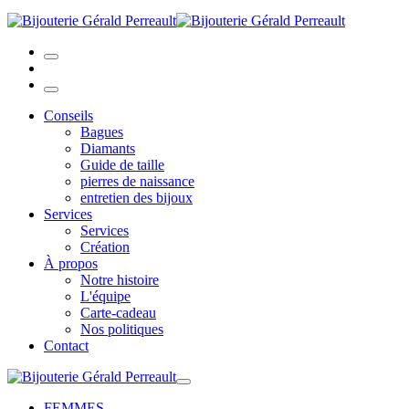
Conseils
Bagues
Diamants
Guide de taille
pierres de naissance
entretien des bijoux
Services
Services
Création
À propos
Notre histoire
L'équipe
Carte-cadeau
Nos politiques
Contact
FEMMES