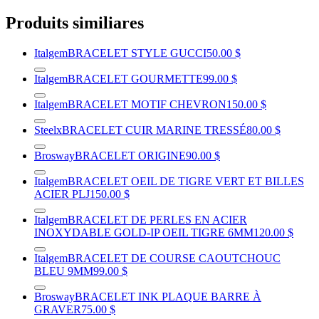
Produits similiares
Italgem
BRACELET STYLE GUCCI
50.00 $
Italgem
BRACELET GOURMETTE
99.00 $
Italgem
BRACELET MOTIF CHEVRON
150.00 $
Steelx
BRACELET CUIR MARINE TRESSÉ
80.00 $
Brosway
BRACELET ORIGINE
90.00 $
Italgem
BRACELET OEIL DE TIGRE VERT ET BILLES
ACIER PLJ
150.00 $
Italgem
BRACELET DE PERLES EN ACIER
INOXYDABLE GOLD-IP OEIL TIGRE 6MM
120.00 $
Italgem
BRACELET DE COURSE CAOUTCHOUC
BLEU 9MM
99.00 $
Brosway
BRACELET INK PLAQUE BARRE À
GRAVER
75.00 $