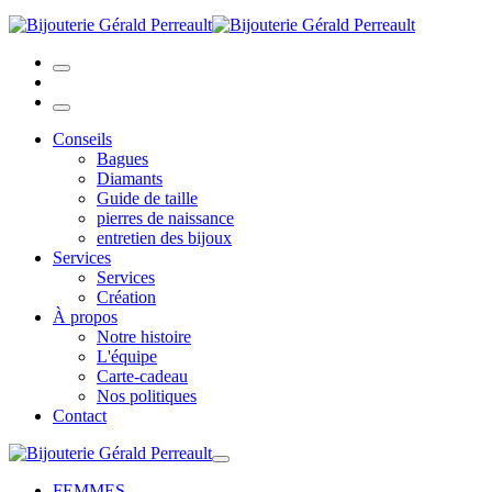
Conseils
Bagues
Diamants
Guide de taille
pierres de naissance
entretien des bijoux
Services
Services
Création
À propos
Notre histoire
L'équipe
Carte-cadeau
Nos politiques
Contact
FEMMES