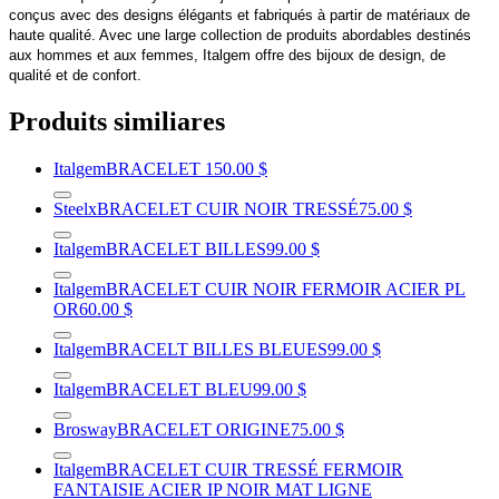
conçus avec des designs élégants et fabriqués à partir de matériaux de
haute qualité. Avec une large collection de produits abordables destinés
aux hommes et aux femmes, Italgem offre des bijoux de design, de
qualité et de confort.
Produits similiares
Italgem
BRACELET
150.00 $
Steelx
BRACELET CUIR NOIR TRESSÉ
75.00 $
Italgem
BRACELET BILLES
99.00 $
Italgem
BRACELET CUIR NOIR FERMOIR ACIER PL
OR
60.00 $
Italgem
BRACELT BILLES BLEUES
99.00 $
Italgem
BRACELET BLEU
99.00 $
Brosway
BRACELET ORIGINE
75.00 $
Italgem
BRACELET CUIR TRESSÉ FERMOIR
FANTAISIE ACIER IP NOIR MAT LIGNE