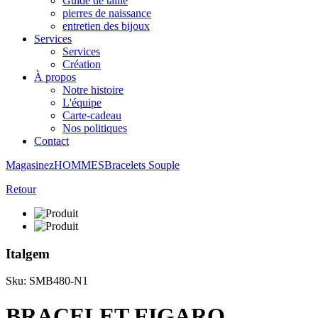
Guide de taille
pierres de naissance
entretien des bijoux
Services
Services
Création
À propos
Notre histoire
L'équipe
Carte-cadeau
Nos politiques
Contact
Magasinez
HOMMES
Bracelets
Souple
Retour
Italgem
Sku: SMB480-N1
BRACELET FIGARO