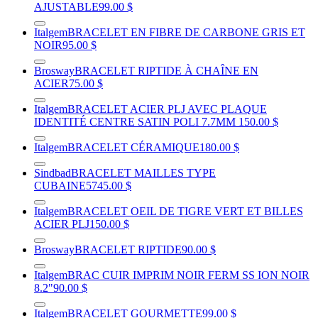
AJUSTABLE
99.00 $
Italgem
BRACELET EN FIBRE DE CARBONE GRIS ET
NOIR
95.00 $
Brosway
BRACELET RIPTIDE À CHAÎNE EN
ACIER
75.00 $
Italgem
BRACELET ACIER PLJ AVEC PLAQUE
IDENTITÉ CENTRE SATIN POLI 7.7MM
150.00 $
Italgem
BRACELET CÉRAMIQUE
180.00 $
Sindbad
BRACELET MAILLES TYPE
CUBAINE
5745.00 $
Italgem
BRACELET OEIL DE TIGRE VERT ET BILLES
ACIER PLJ
150.00 $
Brosway
BRACELET RIPTIDE
90.00 $
Italgem
BRAC CUIR IMPRIM NOIR FERM SS ION NOIR
8.2"
90.00 $
Italgem
BRACELET GOURMETTE
99.00 $