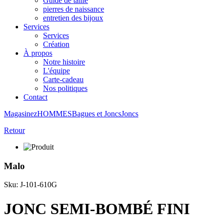
Guide de taille
pierres de naissance
entretien des bijoux
Services
Services
Création
À propos
Notre histoire
L'équipe
Carte-cadeau
Nos politiques
Contact
Magasinez
HOMMES
Bagues et Joncs
Joncs
Retour
Malo
Sku: J-101-610G
JONC SEMI-BOMBÉ FINI