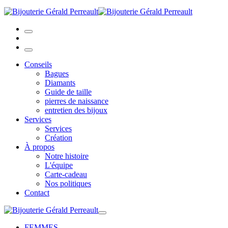
Conseils
Bagues
Diamants
Guide de taille
pierres de naissance
entretien des bijoux
Services
Services
Création
À propos
Notre histoire
L'équipe
Carte-cadeau
Nos politiques
Contact
FEMMES