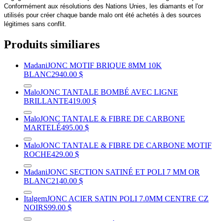
Conformément aux résolutions des Nations Unies, les diamants et l'or
utilisés pour créer chaque bande malo ont été achetés à des sources
légitimes sans conflit.
Produits similiares
Madani
JONC MOTIF BRIQUE 8MM 10K
BLANC
2940.00 $
Malo
JONC TANTALE BOMBÉ AVEC LIGNE
BRILLANTE
419.00 $
Malo
JONC TANTALE & FIBRE DE CARBONE
MARTELÉ
495.00 $
Malo
JONC TANTALE & FIBRE DE CARBONE MOTIF
ROCHE
429.00 $
Madani
JONC SECTION SATINÉ ET POLI 7 MM OR
BLANC
2140.00 $
Italgem
JONC ACIER SATIN POLI 7.0MM CENTRE CZ
NOIRS
99.00 $