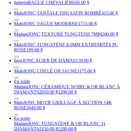
Italgem
BAGUE CHEVALIÈRE
60.00 $
Malo
JONC TANTALE FINI SATIN BOMBÉ
415.00 $
Malo
JONC VAGUE MODERNE
1715.00 $
Madani
JONC TEXTURÉ TUNGTENE 7MM
200.00 $
Malo
JONC TUNGSTÈNE 8.0MM EXTRÉMITÉS PL
ROSE
199.00 $
Inox
JONC ACIER DE DAMAS
150.00 $
Malo
JONC CISELÉ OR JAUNE
1175.00 $
En solde
Madani
JONC CÉRAMIQUE NOIRE & OR BLANC À
DIAMANTS
2010.00 $
1200.00 $
Malo
JONC MOTIF GRILLAGE À SECTION 14K
ROSE
3049.00 $
En solde
Madani
JONC TUNGSTENE & OR BLANC 31
DIAMANTS
2150.00 $
1290.00 $