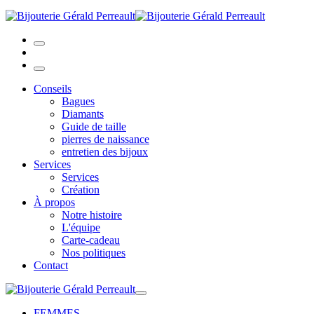
Conseils
Bagues
Diamants
Guide de taille
pierres de naissance
entretien des bijoux
Services
Services
Création
À propos
Notre histoire
L'équipe
Carte-cadeau
Nos politiques
Contact
FEMMES