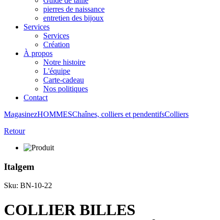
Guide de taille
pierres de naissance
entretien des bijoux
Services
Services
Création
À propos
Notre histoire
L'équipe
Carte-cadeau
Nos politiques
Contact
Magasinez
HOMMES
Chaînes, colliers et pendentifs
Colliers
Retour
Italgem
Sku: BN-10-22
COLLIER BILLES