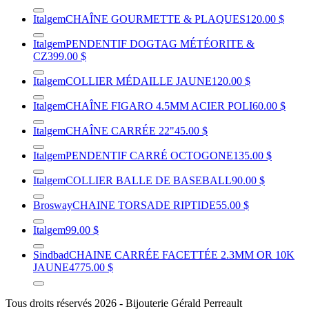
Italgem
CHAÎNE GOURMETTE & PLAQUES
120.00 $
Italgem
PENDENTIF DOGTAG MÉTÉORITE &
CZ
399.00 $
Italgem
COLLIER MÉDAILLE JAUNE
120.00 $
Italgem
CHAÎNE FIGARO 4.5MM ACIER POLI
60.00 $
Italgem
CHAÎNE CARRÉE 22"
45.00 $
Italgem
PENDENTIF CARRÉ OCTOGONE
135.00 $
Italgem
COLLIER BALLE DE BASEBALL
90.00 $
Brosway
CHAINE TORSADE RIPTIDE
55.00 $
Italgem
99.00 $
Sindbad
CHAINE CARRÉE FACETTÉE 2.3MM OR 10K
JAUNE
4775.00 $
Tous droits réservés 2026 - Bijouterie Gérald Perreault