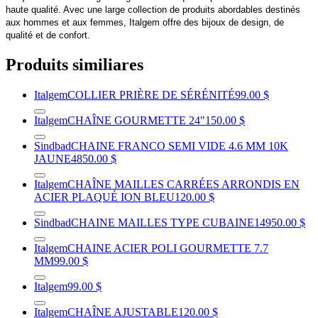
haute qualité. Avec une large collection de produits abordables destinés
aux hommes et aux femmes, Italgem offre des bijoux de design, de
qualité et de confort.
Produits similiares
Italgem
COLLIER PRIÈRE DE SÉRÉNITÉ
99.00 $
Italgem
CHAÎNE GOURMETTE 24"
150.00 $
Sindbad
CHAINE FRANCO SEMI VIDE 4.6 MM 10K
JAUNE
4850.00 $
Italgem
CHAÎNE MAILLES CARRÉES ARRONDIS EN
ACIER PLAQUÉ ION BLEU
120.00 $
Sindbad
CHAINE MAILLES TYPE CUBAINE
14950.00 $
Italgem
CHAINE ACIER POLI GOURMETTE 7.7
MM
99.00 $
Italgem
99.00 $
Italgem
CHAÎNE AJUSTABLE
120.00 $