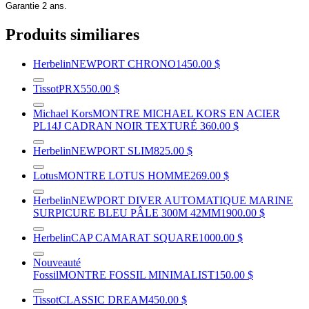
Garantie 2 ans.
Produits similiares
Herbelin
NEWPORT CHRONO
1450.00 $
Tissot
PRX
550.00 $
Michael Kors
MONTRE MICHAEL KORS EN ACIER
PL14J CADRAN NOIR TEXTURÉ
360.00 $
Herbelin
NEWPORT SLIM
825.00 $
Lotus
MONTRE LOTUS HOMME
269.00 $
Herbelin
NEWPORT DIVER AUTOMATIQUE MARINE
SURPICURE BLEU PÂLE 300M 42MM
1900.00 $
Herbelin
CAP CAMARAT SQUARE
1000.00 $
Nouveauté
Fossil
MONTRE FOSSIL MINIMALIST
150.00 $
Tissot
CLASSIC DREAM
450.00 $