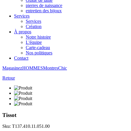
Guide de taille
pierres de naissance
entretien des bijoux
Services
Services
Création
À propos
Notre histoire
L'équipe
Carte-cadeau
Nos politiques
Contact
Magasinez
HOMMES
Montres
Chic
Retour
Tissot
Sku: T137.410.11.051.00