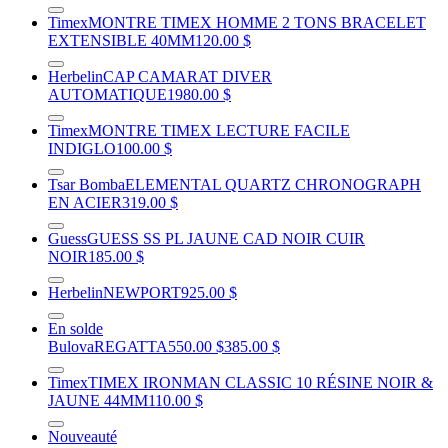
Timex
MONTRE TIMEX HOMME 2 TONS BRACELET
EXTENSIBLE 40MM
120.00 $
Herbelin
CAP CAMARAT DIVER
AUTOMATIQUE
1980.00 $
Timex
MONTRE TIMEX LECTURE FACILE
INDIGLO
100.00 $
Tsar Bomba
ELEMENTAL QUARTZ CHRONOGRAPH
EN ACIER
319.00 $
Guess
GUESS SS PL JAUNE CAD NOIR CUIR
NOIR
185.00 $
Herbelin
NEWPORT
925.00 $
En solde
Bulova
REGATTA
550.00 $
385.00 $
Timex
TIMEX IRONMAN CLASSIC 10 RÉSINE NOIR &
JAUNE 44MM
110.00 $
Nouveauté