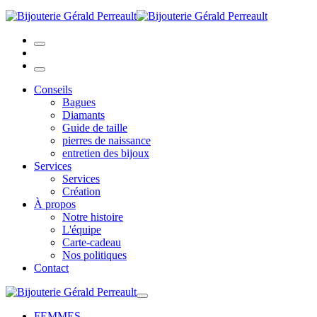
Conseils
Bagues
Diamants
Guide de taille
pierres de naissance
entretien des bijoux
Services
Services
Création
À propos
Notre histoire
L'équipe
Carte-cadeau
Nos politiques
Contact
FEMMES