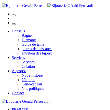
Conseils
Bagues
Diamants
Guide de taille
pierres de naissance
entretien des bijoux
Services
Services
Création
À propos
Notre histoire
L'équipe
Carte-cadeau
Nos politiques
Contact
FEMMES