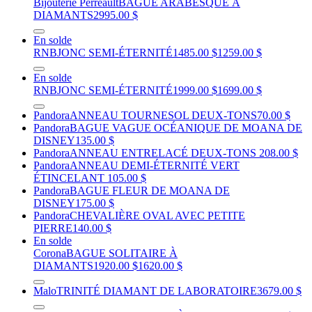
Bijouterie Perreault
BAGUE ARABESQUE À
DIAMANTS
2995.00 $
En solde
RNB
JONC SEMI-ÉTERNITÉ
1485.00 $
1259.00 $
En solde
RNB
JONC SEMI-ÉTERNITÉ
1999.00 $
1699.00 $
Pandora
ANNEAU TOURNESOL DEUX-TONS
70.00 $
Pandora
BAGUE VAGUE OCÉANIQUE DE MOANA DE
DISNEY
135.00 $
Pandora
ANNEAU ENTRELACÉ DEUX-TONS
208.00 $
Pandora
ANNEAU DEMI-ÉTERNITÉ VERT
ÉTINCELANT
105.00 $
Pandora
BAGUE FLEUR DE MOANA DE
DISNEY
175.00 $
Pandora
CHEVALIÈRE OVAL AVEC PETITE
PIERRE
140.00 $
En solde
Corona
BAGUE SOLITAIRE À
DIAMANTS
1920.00 $
1620.00 $
Malo
TRINITÉ DIAMANT DE LABORATOIRE
3679.00 $