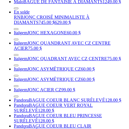
Malo
BAGUE DE FANTAISIE À DIAMANTS
1249.00 $
En solde
RNB
JONC CROISÉ MINIMALISTE À
DIAMANTS
745.00 $
629.00 $
Italgem
JONC HEXAGONE
60.00 $
Italgem
JONC QUANDRANT AVEC CZ CENTRE
ACIER
75.00 $
Italgem
JONC QUADRANT AVEC CZ CENTRE
75.00 $
Italgem
JONC ASYMÉTRIQUE CZ
60.00 $
Italgem
JONC ASYMÉTRIQUE CZ
60.00 $
Italgem
JONC ACIER CZ
99.00 $
Pandora
BAGUE COEUR BLANC SURÉLEVÉ
128.00 $
Pandora
BAGUE COEUR VERT ROYAL
SURÉLEVÉ
128.00 $
Pandora
BAGUE COEUR BLEU PRINCESSE
SURÉLEVÉ
128.00 $
Pandora
BAGUE COEUR BLEU CLAIR