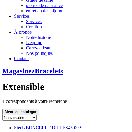
Guide de taille
pierres de naissance
entretien des bijoux
Services
Services
Création
À propos
Notre histoire
L'équipe
Carte-cadeau
Nos politiques
Contact
Magasinez
Bracelets
Extensible
1
correspondants à votre recherche
Menu du catalogue
Steelx
BRACELET BILLES
45.00 $