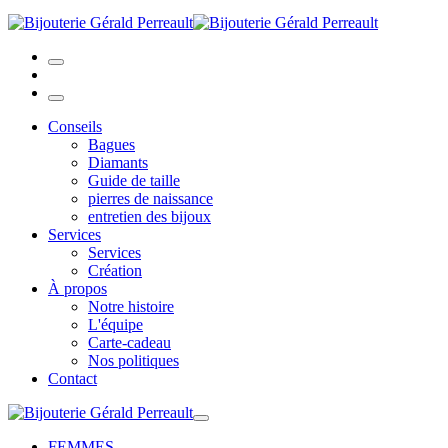
Conseils
Bagues
Diamants
Guide de taille
pierres de naissance
entretien des bijoux
Services
Services
Création
À propos
Notre histoire
L'équipe
Carte-cadeau
Nos politiques
Contact
FEMMES