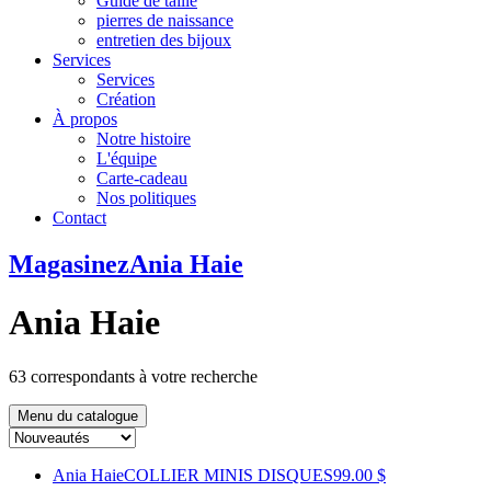
Guide de taille
pierres de naissance
entretien des bijoux
Services
Services
Création
À propos
Notre histoire
L'équipe
Carte-cadeau
Nos politiques
Contact
Magasinez
Ania Haie
Ania Haie
63
correspondants à votre recherche
Menu du catalogue
Ania Haie
COLLIER MINIS DISQUES
99.00 $