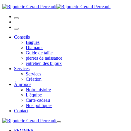
Conseils
Bagues
Diamants
Guide de taille
pierres de naissance
entretien des bijoux
Services
Services
Création
À propos
Notre histoire
L'équipe
Carte-cadeau
Nos politiques
Contact
FEMMES