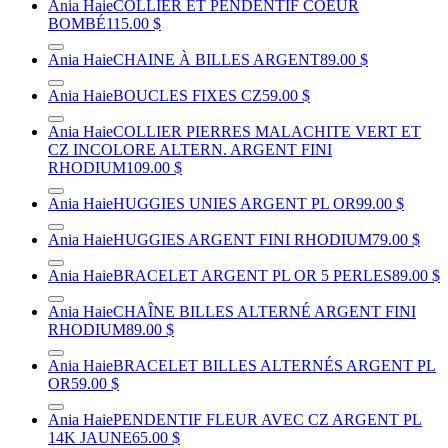
Ania Haie
COLLIER ET PENDENTIF COEUR
BOMBÉ
115.00 $
Ania Haie
CHAINE À BILLES ARGENT
89.00 $
Ania Haie
BOUCLES FIXES CZ
59.00 $
Ania Haie
COLLIER PIERRES MALACHITE VERT ET
CZ INCOLORE ALTERN. ARGENT FINI
RHODIUM
109.00 $
Ania Haie
HUGGIES UNIES ARGENT PL OR
99.00 $
Ania Haie
HUGGIES ARGENT FINI RHODIUM
79.00 $
Ania Haie
BRACELET ARGENT PL OR 5 PERLES
89.00 $
Ania Haie
CHAÎNE BILLES ALTERNÉ ARGENT FINI
RHODIUM
89.00 $
Ania Haie
BRACELET BILLES ALTERNÉS ARGENT PL
OR
59.00 $
Ania Haie
PENDENTIF FLEUR AVEC CZ ARGENT PL
14K JAUNE
65.00 $