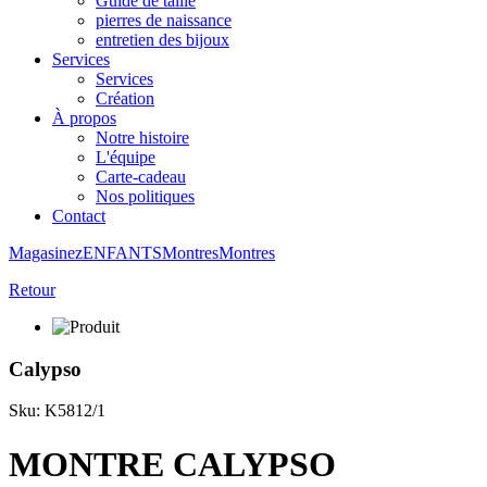
Guide de taille
pierres de naissance
entretien des bijoux
Services
Services
Création
À propos
Notre histoire
L'équipe
Carte-cadeau
Nos politiques
Contact
Magasinez
ENFANTS
Montres
Montres
Retour
Calypso
Sku: K5812/1
MONTRE CALYPSO