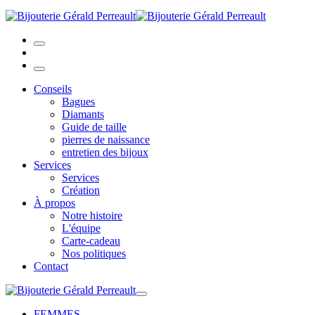
Conseils
Bagues
Diamants
Guide de taille
pierres de naissance
entretien des bijoux
Services
Services
Création
À propos
Notre histoire
L'équipe
Carte-cadeau
Nos politiques
Contact
FEMMES