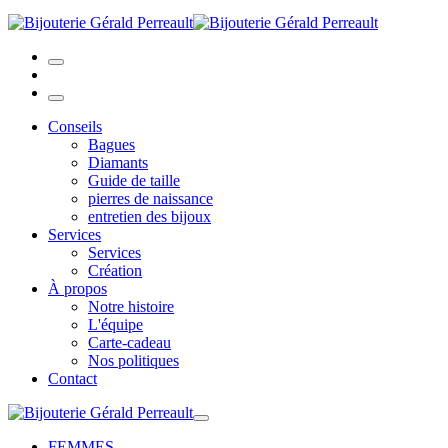
Conseils
Bagues
Diamants
Guide de taille
pierres de naissance
entretien des bijoux
Services
Services
Création
À propos
Notre histoire
L'équipe
Carte-cadeau
Nos politiques
Contact
FEMMES