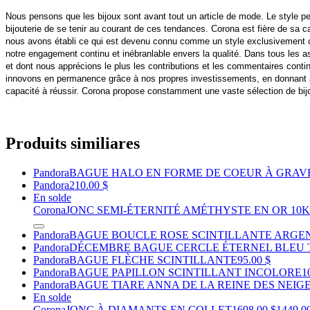
Nous pensons que les bijoux sont avant tout un article de mode. Le style per
bijouterie de se tenir au courant de ces tendances. Corona est fière de sa 
nous avons établi ce qui est devenu connu comme un style exclusivement can
notre engagement continu et inébranlable envers la qualité. Dans tous les asp
et dont nous apprécions le plus les contributions et les commentaires contin
innovons en permanence grâce à nos propres investissements, en donnant à n
capacité à réussir. Corona propose constamment une vaste sélection de bijou
Produits similiares
Pandora
BAGUE HALO EN FORME DE COEUR À GRAV
Pandora
210.00 $
En solde
Corona
JONC SEMI-ÉTERNITÉ AMÉTHYSTE EN OR 10K
Pandora
BAGUE BOUCLE ROSE SCINTILLANTE ARGE
Pandora
DÉCEMBRE BAGUE CERCLE ÉTERNEL BLEU 
Pandora
BAGUE FLÈCHE SCINTILLANTE
95.00 $
Pandora
BAGUE PAPILLON SCINTILLANT INCOLORE
1
Pandora
BAGUE TIARE ANNA DE LA REINE DES NEIG
En solde
Corona
JONC À DIAMANTS EN COLLET
1698.00 $
1449.0