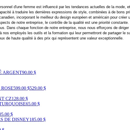
sonnel d'une femme est influencé par les tendances actuelles de la mode, et il
capacité à traduire les dernières expressions de style, combinées à de bons 
adien, incorporant le meilleur du design européen et américain pour créer un
ects de notre entreprise, le contrôle de la qualité est une priorité constante. 
us. Dans chaque fonction de notre entreprise, nous nous efforçons de diriger e
os employés les outils et la formation qui leur permettront de partager le s
x de haute qualité à des prix qui représentent une valeur exceptionnelle.
É ARGENT
90.00 $
 ROSE
599.00 $
529.00 $
NT CZ
128.00 $
TURQUOISE
65.00 $
05.00 $
ES DE DISNEY
185.00 $
0 $