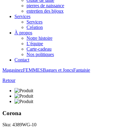
Guide de taille
pierres de naissance
entretien des bijoux
Services
Services
Création
À propos
Notre histoire
L'équipe
Carte-cadeau
Nos politiques
Contact
Magasinez
FEMMES
Bagues et Joncs
Fantaisie
Retour
Corona
Sku: 4389WG-10