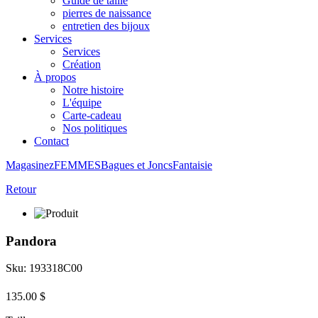
Guide de taille
pierres de naissance
entretien des bijoux
Services
Services
Création
À propos
Notre histoire
L'équipe
Carte-cadeau
Nos politiques
Contact
Magasinez
FEMMES
Bagues et Joncs
Fantaisie
Retour
Pandora
Sku: 193318C00
135.00 $