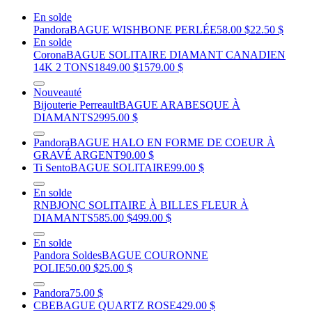
En solde
Pandora
BAGUE WISHBONE PERLÉE
58.00 $
22.50 $
En solde
Corona
BAGUE SOLITAIRE DIAMANT CANADIEN
14K 2 TONS
1849.00 $
1579.00 $
Nouveauté
Bijouterie Perreault
BAGUE ARABESQUE À
DIAMANTS
2995.00 $
Pandora
BAGUE HALO EN FORME DE COEUR À
GRAVÉ ARGENT
90.00 $
Ti Sento
BAGUE SOLITAIRE
99.00 $
En solde
RNB
JONC SOLITAIRE À BILLES FLEUR À
DIAMANTS
585.00 $
499.00 $
En solde
Pandora Soldes
BAGUE COURONNE
POLIE
50.00 $
25.00 $
Pandora
75.00 $
CBE
BAGUE QUARTZ ROSE
429.00 $