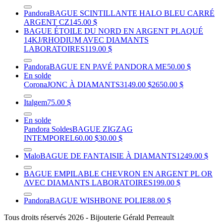
Pandora
BAGUE SCINTILLANTE HALO BLEU CARRÉ
ARGENT CZ
145.00 $
BAGUE ÉTOILE DU NORD EN ARGENT PLAQUÉ
14KJ/RHODIUM AVEC DIAMANTS
LABORATOIRES
119.00 $
Pandora
BAGUE EN PAVÉ PANDORA ME
50.00 $
En solde
Corona
JONC À DIAMANTS
3149.00 $
2650.00 $
Italgem
75.00 $
En solde
Pandora Soldes
BAGUE ZIGZAG
INTEMPOREL
60.00 $
30.00 $
Malo
BAGUE DE FANTAISIE À DIAMANTS
1249.00 $
BAGUE EMPILABLE CHEVRON EN ARGENT PL OR
AVEC DIAMANTS LABORATOIRES
199.00 $
Pandora
BAGUE WISHBONE POLIE
88.00 $
Tous droits réservés 2026 - Bijouterie Gérald Perreault