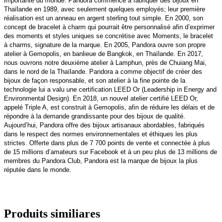
importante du monde. Pandora commence à fabriquer des bijoux en
Thaïlande en 1989, avec seulement quelques employés; leur première
réalisation est un anneau en argent sterling tout simple. En 2000, son
concept de bracelet à charm qui pourrait être personnalisé afin d’exprimer
des moments et styles uniques se concrétise avec Moments, le bracelet
à charms, signature de la marque. En 2005, Pandora ouvre son propre
atelier à Gemopolis, en banlieue de Bangkok, en Thaïlande. En 2017,
nous ouvrons notre deuxième atelier à Lamphun, près de Chuiang Mai,
dans le nord de la Thaïlande. Pandora a comme objectif de créer des
bijoux de façon responsable, et son atelier à la fine pointe de la
technologie lui a valu une certification LEED Or (Leadership in Energy and
Environmental Design). En 2018, un nouvel atelier certifié LEED Or,
appelé Triple A, est construit à Gemopolis, afin de réduire les délais et de
répondre à la demande grandissante pour des bijoux de qualité.
Aujourd’hui, Pandora offre des bijoux artisanaux abordables, fabriqués
dans le respect des normes environnementales et éthiques les plus
strictes. Offerte dans plus de 7 700 points de vente et connectée à plus
de 15 millions d’amateurs sur Facebook et à un peu plus de 13 millions de
membres du Pandora Club, Pandora est la marque de bijoux la plus
réputée dans le monde.
Produits similiares