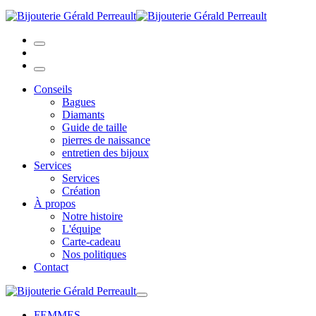
Conseils
Bagues
Diamants
Guide de taille
pierres de naissance
entretien des bijoux
Services
Services
Création
À propos
Notre histoire
L'équipe
Carte-cadeau
Nos politiques
Contact
FEMMES