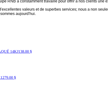
ipe RNB a constamment travaillé pour offrir à nos clients une
, d'excellentes valeurs et de superbes services; nous a non seul
s sommes aujourd'hui.
AQUÉ 14KJ
138.00 $
E
1279.00 $