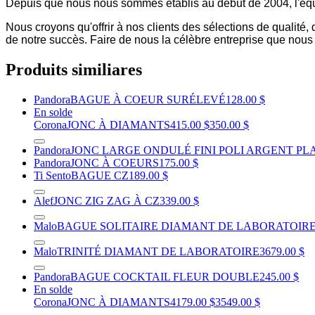
Depuis que nous nous sommes établis au début de 2004, l'équ
Nous croyons qu'offrir à nos clients des sélections de qualité
de notre succès. Faire de nous la célèbre entreprise que nou
Produits similiares
Pandora
BAGUE À COEUR SURÉLEVÉ
128.00 $
En solde
Corona
JONC À DIAMANTS
415.00 $
350.00 $
Pandora
JONC LARGE ONDULÉ FINI POLI ARGENT PL
Pandora
JONC À COEURS
175.00 $
Ti Sento
BAGUE CZ
189.00 $
Alef
JONC ZIG ZAG À CZ
339.00 $
Malo
BAGUE SOLITAIRE DIAMANT DE LABORATOIR
Malo
TRINITÉ DIAMANT DE LABORATOIRE
3679.00 $
Pandora
BAGUE COCKTAIL FLEUR DOUBLE
245.00 $
En solde
Corona
JONC À DIAMANTS
4179.00 $
3549.00 $