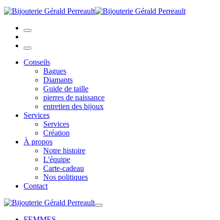
Conseils
Bagues
Diamants
Guide de taille
pierres de naissance
entretien des bijoux
Services
Services
Création
À propos
Notre histoire
L'équipe
Carte-cadeau
Nos politiques
Contact
FEMMES