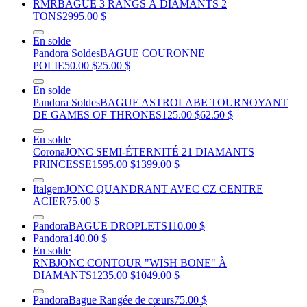
RMR
BAGUE 3 RANGS À DIAMANTS 2
TONS
2995.00 $
En solde
Pandora Soldes
BAGUE COURONNE
POLIE
50.00 $
25.00 $
En solde
Pandora Soldes
BAGUE ASTROLABE TOURNOYANT
DE GAMES OF THRONES
125.00 $
62.50 $
En solde
Corona
JONC SEMI-ÉTERNITÉ 21 DIAMANTS
PRINCESSE
1595.00 $
1399.00 $
Italgem
JONC QUANDRANT AVEC CZ CENTRE
ACIER
75.00 $
Pandora
BAGUE DROPLETS
110.00 $
Pandora
140.00 $
En solde
RNB
JONC CONTOUR "WISH BONE" À
DIAMANTS
1235.00 $
1049.00 $
Pandora
Bague Rangée de cœurs
75.00 $