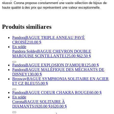
réussir. Corona propose constamment une vaste sélection de bijoux de
haute qualité à des prix qui représentent une valeur exceptionnelle.
Produits similiares
Pandora
BAGUE TRIPLE ANNEAU PAVÉ
CROISÉ
210.00 $
En solde
Pandora Soldes
BAGUE CHEVRON DOUBLE
MARQUISE SCINTILLANTE
125.00 $
62.50 $
Pandora
BAGUE EXPLOSION D'AMOUR
125.00 $
Pandora
BAGUE MALÉFIQUE DES MÉCHANTS DE
DISNEY
130.00 $
Brosway
BAGUE SYMPHONIA SOLITAIRE EN ACIER
ET CZ BLEU
55.00 $
Pandora
BAGUE COEUR CHAKRA ROUGE
60.00 $
En solde
Corona
BAGUE SOLITAIRE À
DIAMANTS
1920.00 $
1620.00 $