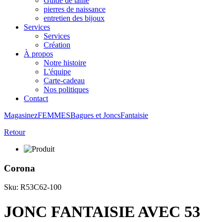
Guide de taille
pierres de naissance
entretien des bijoux
Services
Services
Création
À propos
Notre histoire
L'équipe
Carte-cadeau
Nos politiques
Contact
Magasinez
FEMMES
Bagues et Joncs
Fantaisie
Retour
Corona
Sku: R53C62-100
JONC FANTAISIE AVEC 53