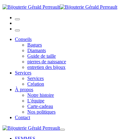
Conseils
Bagues
Diamants
Guide de taille
pierres de naissance
entretien des bijoux
Services
Services
Création
À propos
Notre histoire
L'équipe
Carte-cadeau
Nos politiques
Contact
FEMMES