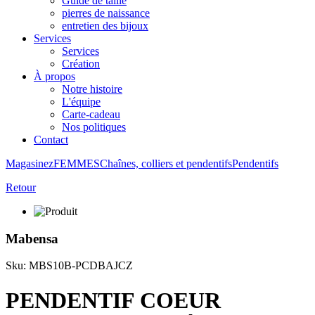
Guide de taille
pierres de naissance
entretien des bijoux
Services
Services
Création
À propos
Notre histoire
L'équipe
Carte-cadeau
Nos politiques
Contact
Magasinez
FEMMES
Chaînes, colliers et pendentifs
Pendentifs
Retour
Mabensa
Sku: MBS10B-PCDBAJCZ
PENDENTIF COEUR