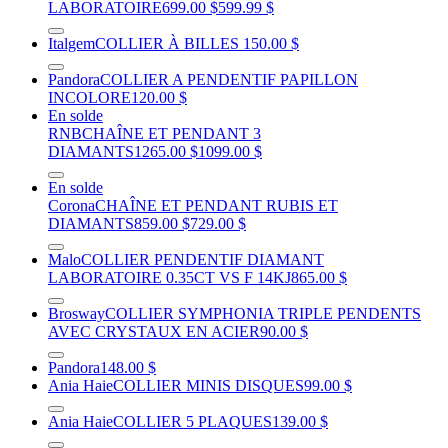
LABORATOIRE
699.00 $
599.99 $
Italgem
COLLIER À BILLES
150.00 $
Pandora
COLLIER A PENDENTIF PAPILLON
INCOLORE
120.00 $
En solde
RNB
CHAÎNE ET PENDANT 3
DIAMANTS
1265.00 $
1099.00 $
En solde
Corona
CHAÎNE ET PENDANT RUBIS ET
DIAMANTS
859.00 $
729.00 $
Malo
COLLIER PENDENTIF DIAMANT
LABORATOIRE 0.35CT VS F 14KJ
865.00 $
Brosway
COLLIER SYMPHONIA TRIPLE PENDENTS
AVEC CRYSTAUX EN ACIER
90.00 $
Pandora
148.00 $
Ania Haie
COLLIER MINIS DISQUES
99.00 $
Ania Haie
COLLIER 5 PLAQUES
139.00 $