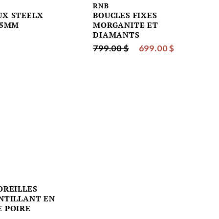
RNB
X STEELX
BOUCLES FIXES
25MM
MORGANITE ET
DIAMANTS
799.00 $
699.00 $
OREILLES
NTILLANT EN
 POIRE