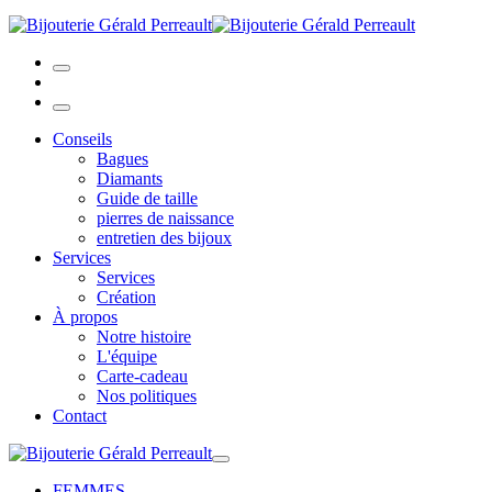
Conseils
Bagues
Diamants
Guide de taille
pierres de naissance
entretien des bijoux
Services
Services
Création
À propos
Notre histoire
L'équipe
Carte-cadeau
Nos politiques
Contact
FEMMES