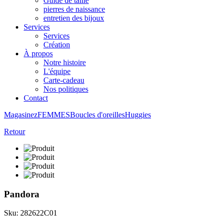
Guide de taille
pierres de naissance
entretien des bijoux
Services
Services
Création
À propos
Notre histoire
L'équipe
Carte-cadeau
Nos politiques
Contact
Magasinez
FEMMES
Boucles d'oreilles
Huggies
Retour
Pandora
Sku: 282622C01