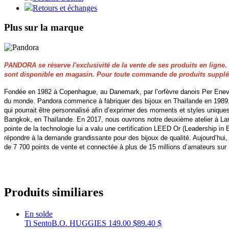
Retours et échanges
Plus sur la marque
PANDORA se réserve l'exclusivité de la vente de ses produits en ligne. P
sont disponible en magasin. Pour toute commande de produits supplém
Fondée en 1982 à Copenhague, au Danemark, par l’orfèvre danois Per Enevold
du monde. Pandora commence à fabriquer des bijoux en Thaïlande en 1989, a
qui pourrait être personnalisé afin d’exprimer des moments et styles uniqu
Bangkok, en Thaïlande. En 2017, nous ouvrons notre deuxième atelier à Lamp
pointe de la technologie lui a valu une certification LEED Or (Leadership in 
répondre à la demande grandissante pour des bijoux de qualité. Aujourd’hui,
de 7 700 points de vente et connectée à plus de 15 millions d’amateurs su
Produits similiares
En solde
Ti Sento
B.O. HUGGIES
149.00 $
89.40 $