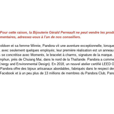
our cette raison, la Bijouterie Gérald Perreault ne peut vendre les produ
entaires, adressez-vous à l'un de nos conseillers.
sen et sa femme Winnie, Pandora vit une aventure exceptionnelle, lorsque la
vec seulement quelques employés; leur première réalisation est un anneau e
es se concrétise avec Moments, le bracelet à charms, signature de la marque.
hun, près de Chuiang Mai, dans le nord de la Thaïlande. Pandora a comme obj
Energy and Environmental Design). En 2018, un nouvel atelier certifié LEED Or,
 Pandora offre des bijoux artisanaux abordables, fabriqués dans le respect de
r Facebook et à un peu plus de 13 millions de membres du Pandora Club, Pand