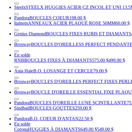
Steelx
STEELX HUGGIES ACIER CZ INCOL ET UNI 13.
Pandora
BOUCLES COEUR
198.00 $
Italgem
ANNEAUX ACIER PLAQUÉ ROSE 50MM
60.00 $
Genius Diamond
BOUCLES FIXES RUBIS ET DIAMANTS
Brosway
BOUCLES D'OREILLESS PERFECT PENDANTES
En solde
RNB
BOUCLES FIXES À DIAMANTS
575.00 $
499.00 $
Ania Haie
B.O. LOSANGE ET CERCLE
79.00 $
Brosway
BOUCLES D'OREILLES PERFECT FIXES PERL
Brosway
BOUCLE D'OREILLE ESSENTIAL FIXE PLAQU
Pandora
BOUCLES D'OREILLE LUNE SCINTILLANTE
75
Sindbad
BOUCLES GOUTTES
259.00 $
Pandora
B.O. COEUR D'ANTAN
22.50 $
En solde
Corona
HUGGIES À DIAMANTS
649.00 $
549.00 $