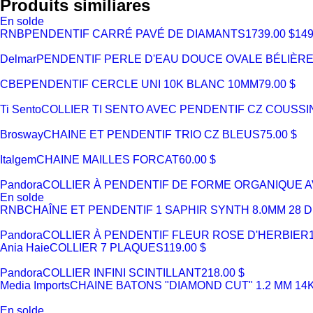
Produits similiares
En solde
RNB
PENDENTIF CARRÉ PAVÉ DE DIAMANTS
1739.00 $
149
Delmar
PENDENTIF PERLE D'EAU DOUCE OVALE BÉLIÈRE
CBE
PENDENTIF CERCLE UNI 10K BLANC 10MM
79.00 $
Ti Sento
COLLIER TI SENTO AVEC PENDENTIF CZ COUSSI
Brosway
CHAINE ET PENDENTIF TRIO CZ BLEUS
75.00 $
Italgem
CHAINE MAILLES FORCAT
60.00 $
Pandora
COLLIER À PENDENTIF DE FORME ORGANIQUE 
En solde
RNB
CHAÎNE ET PENDENTIF 1 SAPHIR SYNTH 8.0MM 28 DI
Pandora
COLLIER À PENDENTIF FLEUR ROSE D'HERBIER
Ania Haie
COLLIER 7 PLAQUES
119.00 $
Pandora
COLLIER INFINI SCINTILLANT
218.00 $
Media Imports
CHAINE BATONS "DIAMOND CUT" 1.2 MM 14
En solde