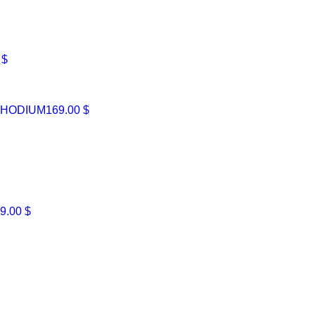
 $
RHODIUM
169.00 $
9.00 $