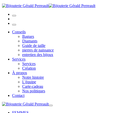
Conseils
Bagues
Diamants
Guide de taille
pierres de naissance
entretien des bijoux
Services
Services
Création
À propos
Notre histoire
L'équipe
Carte-cadeau
Nos politiques
Contact
FEMMES