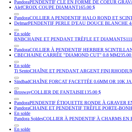
Pandora
PENDENTIF CLÉ EN FORME DE COEUR GRAV
Alef
CROIX COUPE DIAMANT
165.00 $
Pandora
COLLIER A PENDENTIF HALO ROND ET SCIN
Delmar
PENDENTIF PERLE D'EAU DOUCE BLANCHE 4
En solde
RNB
CHAINE ET PENDANT TRÈFLE ET DIAMANTS
111
Pandora
COLLIER À PENDENTIF HERBIER SCINTILLA
CBE
CHAINE CARRÉE "DIAMOND CUT" 0.8 MM
235.00
En solde
Ti Sento
CHAÎNE ET PENDANT ARGENT FINI RHODIUM
Sindbad
CHAÎNE FORÇAT FACETTÉE 0.6MM OR 10K J
Brosway
COLLIER DE FANTAISIE
135.00 $
Pandora
PENDENTIF ÉTIQUETTE RONDE À GRAVER E
Pandora
CHAINE ET PENDENTIF TRÈFLE PORTE-BON
En solde
Pandora Soldes
COLLIER À PENDENTIF À CHARMS EN
En solde