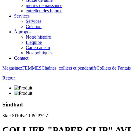
Guide de taille
pierres de naissance
entretien des bijoux
Services
Services
Création
À propos
Notre histoire
L'équipe
Carte-cadeau
Nos politiques
Contact
Magasinez
FEMMES
Chaînes, colliers et pendentifs
Colliers de Fantais
Retour
Sindbad
Sku: SI10B-CLPCP3CZ
COLLIER "PAPER CLIP" AV