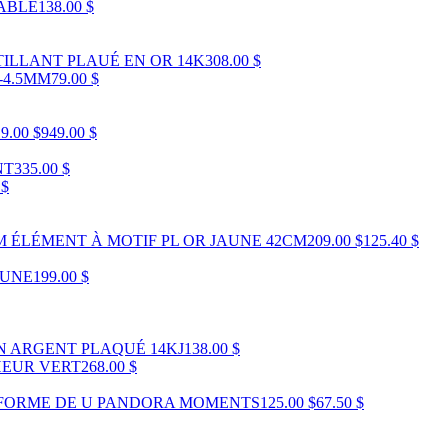
ABLE
138.00 $
TILLANT PLAUÉ EN OR 14K
308.00 $
-4.5MM
79.00 $
9.00 $
949.00 $
NT
335.00 $
 $
 ÉLÉMENT À MOTIF PL OR JAUNE 42CM
209.00 $
125.40 $
AUNE
199.00 $
N ARGENT PLAQUÉ 14KJ
138.00 $
HEUR VERT
268.00 $
 FORME DE U PANDORA MOMENTS
125.00 $
67.50 $