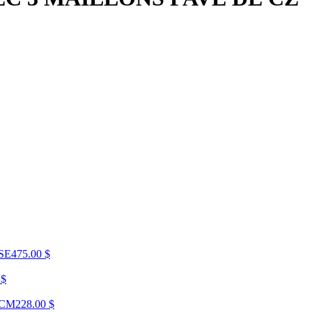
SE
475.00 $
 $
0CM
228.00 $